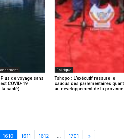
ironnement
Politique
 Plus de voyage sans
Tshopo : L’exécutif rassure le
 test COVID-19
caucus des parlementaires quant
 la santé)
au développement de la province
1610
1611
1612
…
1701
»