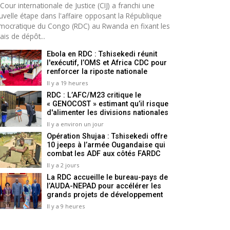
Cour internationale de Justice (CIJ) a franchi une
uvelle étape dans l'affaire opposant la République
mocratique du Congo (RDC) au Rwanda en fixant les
ais de dépôt...
Ebola en RDC : Tshisekedi réunit
l'exécutif, l’OMS et Africa CDC pour
renforcer la riposte nationale
Il y a 19 heures
RDC : L’AFC/M23 critique le
« GENOCOST » estimant qu’il risque
d'alimenter les divisions nationales
Il y a environ un jour
Opération Shujaa : Tshisekedi offre
10 jeeps à l’armée Ougandaise qui
combat les ADF aux côtés FARDC
Il y a 2 jours
La RDC accueille le bureau-pays de
l’AUDA-NEPAD pour accélérer les
grands projets de développement
Il y a 9 heures