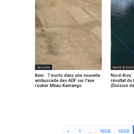
Sécurité
Santé & Env
Beni : 7 morts dans une nouvelle
Nord-Kivu :
ambuscade des ADF sur l'axe
résultat du
routier Mbau-Kamango
(Division de
«
1
…
1608
1609