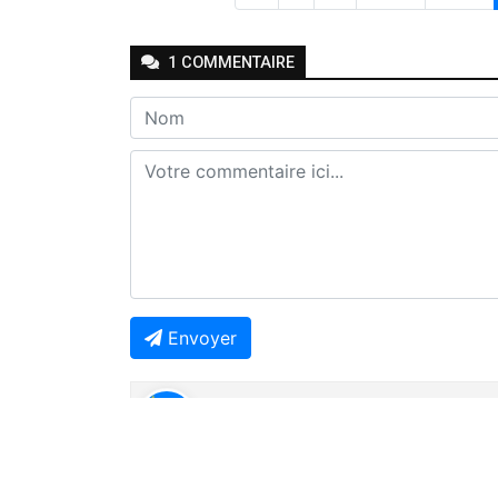
1
COMMENTAIRE
Envoyer
Joseph Seven
-
-
Il y a environ un an
Ré
🤔🤔🤔