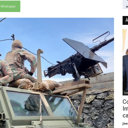
Whatsapp
À
In
C
In
ca
Jo