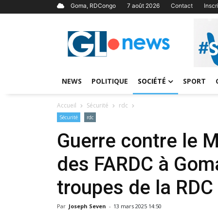
Goma, RDCongo
7 août 2026
Contact
Insc
NEWS
POLITIQUE
SOCIÉTÉ
SPORT
Accueil
Sécurité
rdc
Sécurité
rdc
Guerre contre le M
des FARDC à Goma,
troupes de la RDC
Par
Joseph Seven
-
13 mars 2025 14:50