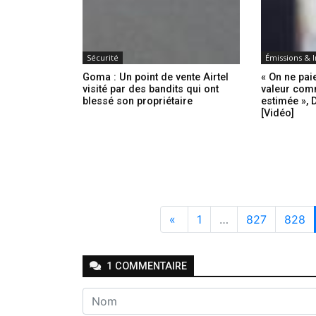
Sécurité
Émissions & 
Goma : Un point de vente Airtel
« On ne pai
visité par des bandits qui ont
valeur comm
blessé son propriétaire
estimée »,
[Vidéo]
«
1
…
827
828
1
COMMENTAIRE