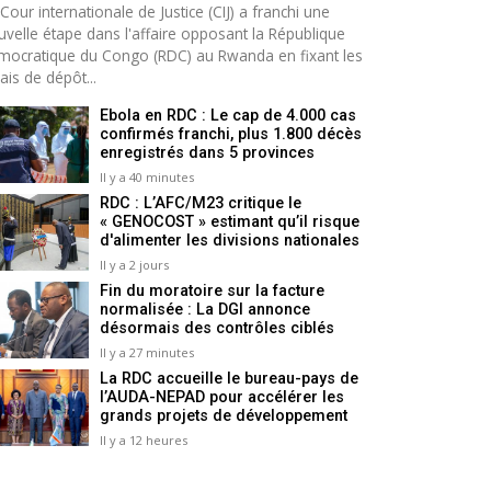
Cour internationale de Justice (CIJ) a franchi une
uvelle étape dans l'affaire opposant la République
mocratique du Congo (RDC) au Rwanda en fixant les
ais de dépôt...
Ebola en RDC : Le cap de 4.000 cas
confirmés franchi, plus 1.800 décès
enregistrés dans 5 provinces
Il y a 40 minutes
RDC : L’AFC/M23 critique le
« GENOCOST » estimant qu’il risque
d'alimenter les divisions nationales
Il y a 2 jours
Fin du moratoire sur la facture
normalisée : La DGI annonce
désormais des contrôles ciblés
Il y a 27 minutes
La RDC accueille le bureau-pays de
l’AUDA-NEPAD pour accélérer les
grands projets de développement
Il y a 12 heures