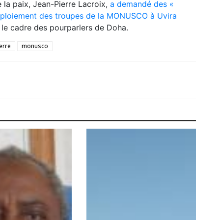
 la paix, Jean-Pierre Lacroix,
a demandé des «
déploiement des troupes de la MONUSCO à Uvira
s le cadre des pourparlers de Doha.
erre
monusco