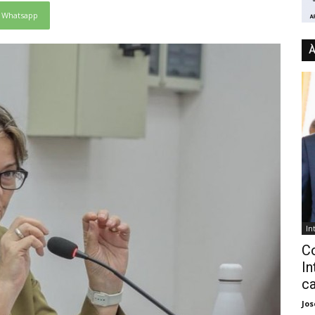
Whatsapp
À
In
C
In
ca
Jo