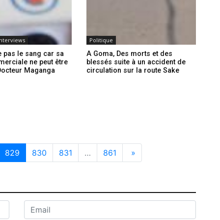
Interviews
Politique
e pas le sang car sa
A Goma, Des morts et des
erciale ne peut être
blessés suite à un accident de
 Docteur Maganga
circulation sur la route Sake
829
830
831
…
861
»