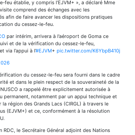
le-feu établie, y compris l’EJVM+ », a déclaré Mme
a visite comprend des échanges avec les
s afin de faire avancer les dispositions pratiques
cation du cessez-le-feu.
CO
par intérim, arrivera à l’aéroport de Goma ce
suivi et de la vérification du cessez-le-feu,
via l’appui à l’
#EJVM
+
pic.twitter.com/K6YbpB410j
2026
érification du cessez-le-feu sera fourni dans le cadre
ité et dans le plein respect de la souveraineté de la
NUSCO a rappelé être explicitement autorisée à
feu permanent, notamment par un appui technique et
r la région des Grands Lacs (CIRGL) à travers le
Plus (EJVM+) et ce, conformément à la résolution
U.
n RDC, le Secrétaire Général adjoint des Nations