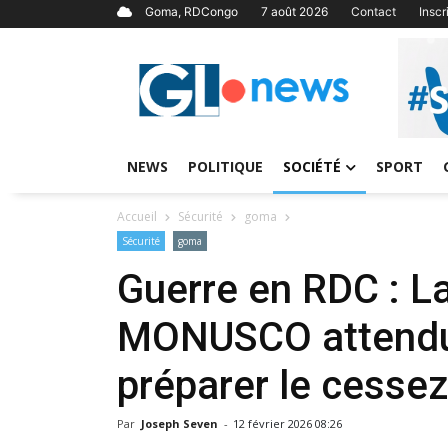
Goma, RDCongo
7 août 2026
Contact
Insc
NEWS
POLITIQUE
SOCIÉTÉ
SPORT
Accueil
Sécurité
goma
Sécurité
goma
Guerre en RDC : La 
MONUSCO attendu
préparer le cessez
Par
Joseph Seven
-
12 février 2026 08:26