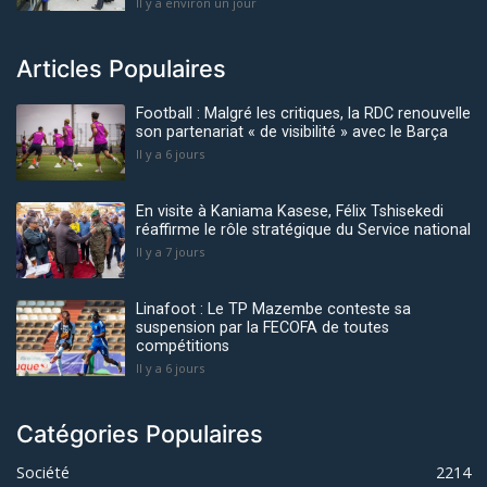
Il y a environ un jour
Articles Populaires
Football : Malgré les critiques, la RDC renouvelle
son partenariat « de visibilité » avec le Barça
Il y a 6 jours
En visite à Kaniama Kasese, Félix Tshisekedi
réaffirme le rôle stratégique du Service national
Il y a 7 jours
Linafoot : Le TP Mazembe conteste sa
suspension par la FECOFA de toutes
compétitions
Il y a 6 jours
Catégories Populaires
Société
2214