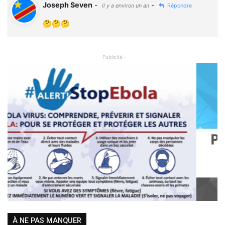
Joseph Seven
-
-
Il y a environ un an
Répondre
🤔🤔🤔
- Publicité -
Previous
Next
À NE PAS MANQUER