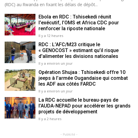
(RDC) au Rwanda en fixant les délais de dépôt...
Ebola en RDC : Tshisekedi réunit
l'exécutif, l’OMS et Africa CDC pour
renforcer la riposte nationale
Il y a 12 heures
RDC : L’AFC/M23 critique le
« GENOCOST » estimant qu’il risque
d'alimenter les divisions nationales
Il y a environ un jour
Opération Shujaa : Tshisekedi offre 10
jeeps à l’armée Ougandaise qui combat
les ADF aux côtés FARDC
Il y a environ un jour
La RDC accueille le bureau-pays de
l’AUDA-NEPAD pour accélérer les grands
projets de développement
Il y a 2 heures
- Publicité -