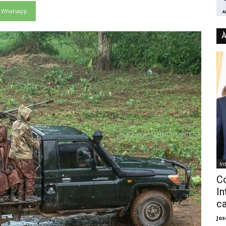
Whatsapp
À
In
C
In
ca
Jo