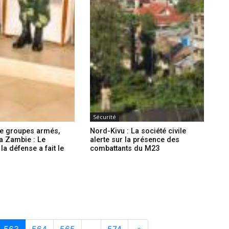
Sécurité
de groupes armés,
Nord-Kivu : La société civile
la Zambie : Le
alerte sur la présence des
la défense a fait le
combattants du M23
563
564
565
…
574
»