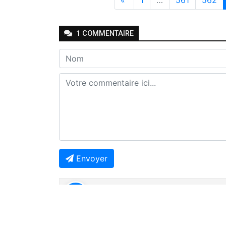
1
COMMENTAIRE
Envoyer
Joseph Seven
-
-
Il y a 4 mois
Répondr
🤔🤔🤔