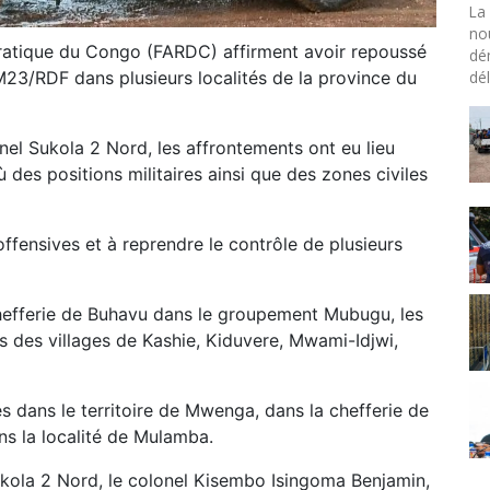
La 
no
ratique du Congo (FARDC) affirment avoir repoussé
dé
dél
23/RDF dans plusieurs localités de la province du
l Sukola 2 Nord, les affrontements ont eu lieu
 des positions militaires ainsi que des zones civiles
offensives et à reprendre le contrôle de plusieurs
 chefferie de Buhavu dans le groupement Mubugu, les
s des villages de Kashie, Kiduvere, Mwami-Idjwi,
 dans le territoire de Mwenga, dans la chefferie de
s la localité de Mulamba.
ola 2 Nord, le colonel Kisembo Isingoma Benjamin,