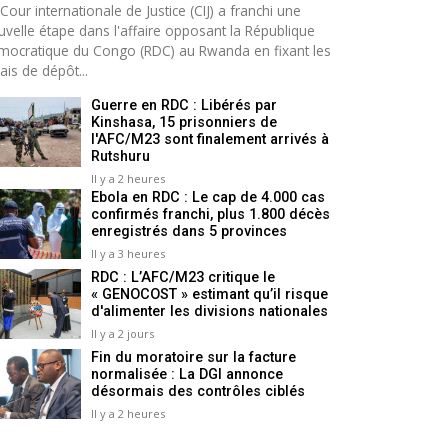
Cour internationale de Justice (CIJ) a franchi une
uvelle étape dans l'affaire opposant la République
mocratique du Congo (RDC) au Rwanda en fixant les
ais de dépôt...
Guerre en RDC : Libérés par
Kinshasa, 15 prisonniers de
l'AFC/M23 sont finalement arrivés à
Rutshuru
Il y a 2 heures
Ebola en RDC : Le cap de 4.000 cas
confirmés franchi, plus 1.800 décès
enregistrés dans 5 provinces
Il y a 3 heures
RDC : L’AFC/M23 critique le
« GENOCOST » estimant qu’il risque
d'alimenter les divisions nationales
Il y a 2 jours
Fin du moratoire sur la facture
normalisée : La DGI annonce
désormais des contrôles ciblés
Il y a 2 heures