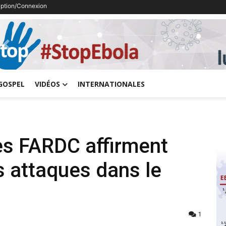
ription/Connexion
Previous
GOSPEL
VIDÉOS
INTERNATIONALES
es FARDC affirment
s attaques dans le
1