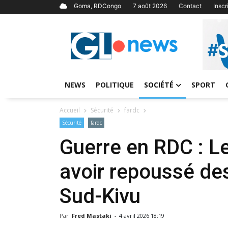
Goma, RDCongo
7 août 2026
Contact
Insc
NEWS
POLITIQUE
SOCIÉTÉ
SPORT
Accueil
Sécurité
fardc
Sécurité
fardc
Guerre en RDC : L
avoir repoussé de
Sud-Kivu
Par
Fred Mastaki
-
4 avril 2026 18:19