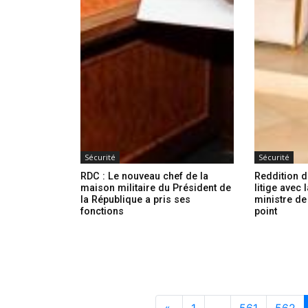
Sécurité
Sécurité
RDC : Le nouveau chef de la
Reddition 
maison militaire du Président de
litige avec 
la République a pris ses
ministre de 
fonctions
point
«
1
…
561
562