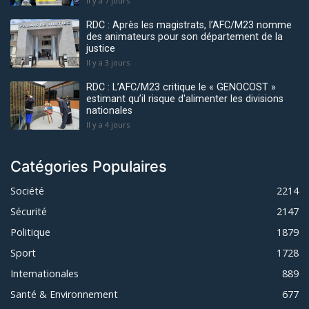
Il y a 7 jours
RDC : Après les magistrats, l’AFC/M23 nomme
des animateurs pour son département de la
justice
Il y a 3 jours
RDC : L’AFC/M23 critique le « GENOCOST »
estimant qu’il risque d'alimenter les divisions
nationales
Il y a 4 jours
Catégories Populaires
Société
2214
Sécurité
2147
Politique
1879
Sport
1728
Internationales
889
Santé & Environnement
677