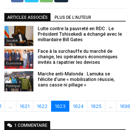
ARTICLES ASSOCIÉS
PLUS DE L'AUTEUR
Lutte contre la pauvreté en RDC : Le
Président Tshisekedi a échangé avec le
milliardaire Bill Gates
Société
Face à la surchauffe du marché de
change, les opérateurs économiques
invités à rapatrier les devises
Économie
Marche anti-Malonda : Lamuka se
félicite d’une « mobilisation réussie,
sans casse ni pillage »
Politique
1
…
1621
1622
1623
1624
1625
…
169
1
COMMENTAIRE