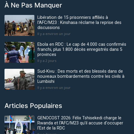
À Ne Pas Manquer
Libération de 15 prisonniers affiliés à
l’AFC/M23 : Kinshasa réclame la reprise des
discussions
Il y a environ un jour
Ebola en RDC : Le cap de 4.000 cas confirmés
franchi, plus 1.800 décès enregistrés dans 5
provinces
Il y a 2 jours
Sud-Kivu : Des morts et des blessés dans de
nouveaux bombardements contre les civils à
Lumbishi
Il y a environ un jour
Articles Populaires
GENOCOST 2026: Félix Tshisekedi charge le
Rwanda et l'AFC/M23 qu'il accuse d'occuper
l'Est de la RDC