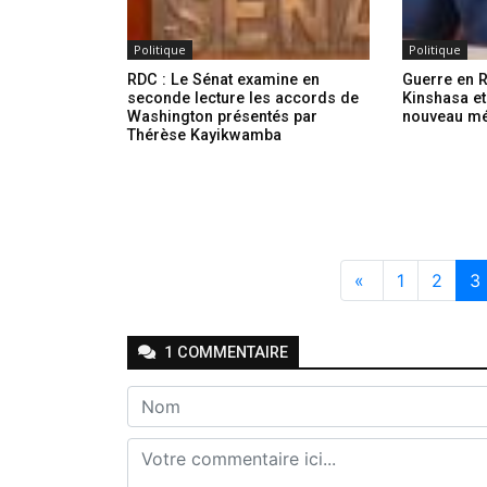
Politique
Politique
RDC : Le Sénat examine en
Guerre en R
seconde lecture les accords de
Kinshasa et
Washington présentés par
nouveau m
Thérèse Kayikwamba
«
1
2
3
1
COMMENTAIRE