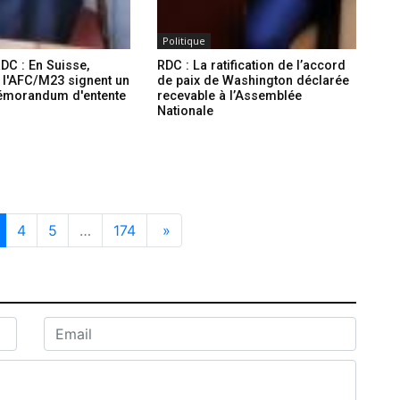
Politique
DC : En Suisse,
RDC : La ratification de l’accord
 l'AFC/M23 signent un
de paix de Washington déclarée
émorandum d'entente
recevable à l’Assemblée
Nationale
4
5
…
174
»