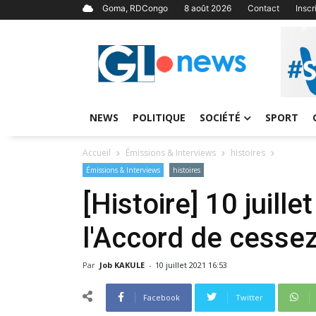
Goma, RDCongo
8 août 2026
Contact
Insc
NEWS
POLITIQUE
SOCIÉTÉ
SPORT
Accueil
Émissions & Interviews
histoires
Émissions & Interviews
histoires
[Histoire] 10 juill
l'Accord de cesse
Par
Job KAKULE
-
10 juillet 2021 16:53
Facebook
Twitter