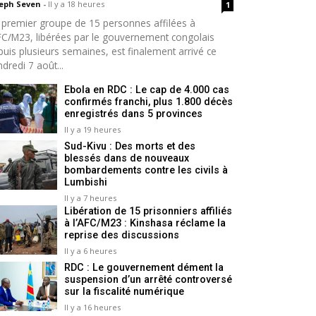
seph Seven
-
Il y a 18 heures
1
 premier groupe de 15 personnes affilées à
AFC/M23, libérées par le gouvernement congolais
puis plusieurs semaines, est finalement arrivé ce
dredi 7 août...
Ebola en RDC : Le cap de 4.000 cas
confirmés franchi, plus 1.800 décès
enregistrés dans 5 provinces
Il y a 19 heures
Sud-Kivu : Des morts et des
blessés dans de nouveaux
bombardements contre les civils à
Lumbishi
Il y a 7 heures
Libération de 15 prisonniers affiliés
à l’AFC/M23 : Kinshasa réclame la
reprise des discussions
Il y a 6 heures
RDC : Le gouvernement dément la
suspension d’un arrêté controversé
sur la fiscalité numérique
Il y a 16 heures