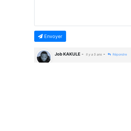
Envoyer
Job KAKULE
-
-
Il y a 5 ans
Répondre
Bien...
Previous