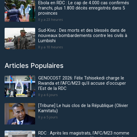
Ebola en RDC : Le cap de 4.000 cas confirmés
franchi, plus 1.800 décès enregistrés dans 5
provinces
Il y a 23 heures
Sud-Kivu : Des morts et des blessés dans de
nouveaux bombardements contre les civils à
Lumbishi
Il y a 10 heures
Articles Populaires
GENOCOST 2026: Félix Tshisekedi charge le
Rwanda et l'AFC/M23 qu'il accuse d'occuper
l'Est de la RDC
Il y a 6 jours
[Tribune] Le huis clos de la République (Olivier
Kamitatu)
Il y a 5 jours
RDC : Après les magistrats, l’AFC/M23 nomme