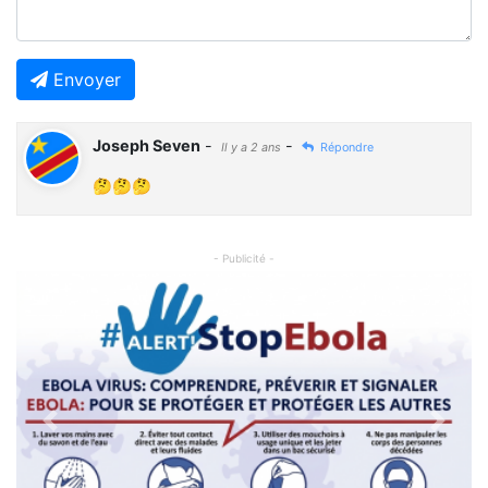
Envoyer
Joseph Seven
-
-
Il y a 2 ans
Répondre
🤔🤔🤔
- Publicité -
Previous
Next