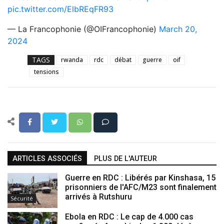
pic.twitter.com/ElbREqFR93
— La Francophonie (@OIFrancophonie)
March 20,
2024
TAGS
rwanda
rdc
débat
guerre
oif
tensions
ARTICLES ASSOCIÉS
PLUS DE L'AUTEUR
Guerre en RDC : Libérés par Kinshasa, 15
prisonniers de l'AFC/M23 sont finalement
arrivés à Rutshuru
Sécurité
Ebola en RDC : Le cap de 4.000 cas