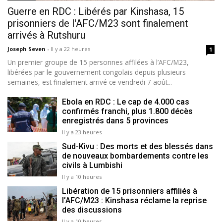
Guerre en RDC : Libérés par Kinshasa, 15
prisonniers de l'AFC/M23 sont finalement
arrivés à Rutshuru
Joseph Seven
-
Il y a 22 heures
1
Un premier groupe de 15 personnes affilées à l’AFC/M23,
libérées par le gouvernement congolais depuis plusieurs
semaines, est finalement arrivé ce vendredi 7 août...
Ebola en RDC : Le cap de 4.000 cas
confirmés franchi, plus 1.800 décès
enregistrés dans 5 provinces
Il y a 23 heures
Sud-Kivu : Des morts et des blessés dans
de nouveaux bombardements contre les
civils à Lumbishi
Il y a 10 heures
Libération de 15 prisonniers affiliés à
l’AFC/M23 : Kinshasa réclame la reprise
des discussions
Il y a 10 heures