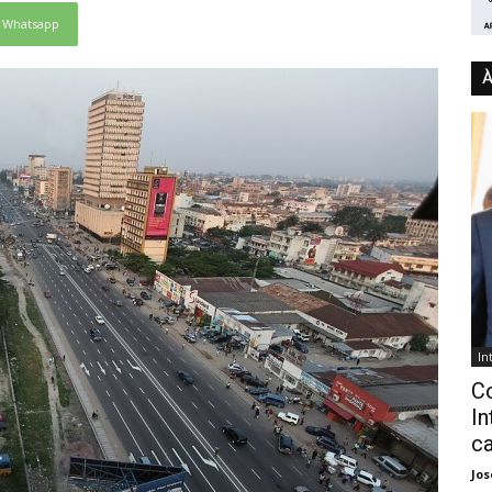
Whatsapp
À
In
C
In
ca
Jo