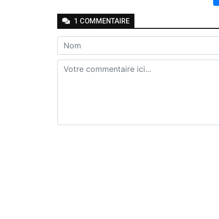
1
COMMENTAIRE
Envoyer
Joseph Seven
-
-
Il y a 2 mois
Répondr
🤔🤔🤔