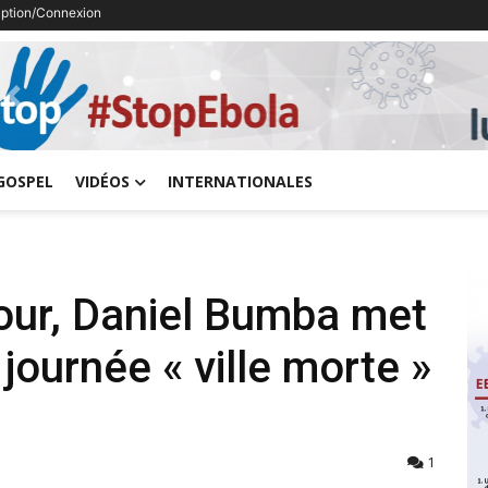
ription/Connexion
Previous
GOSPEL
VIDÉOS
INTERNATIONALES
tour, Daniel Bumba met
journée « ville morte »
1