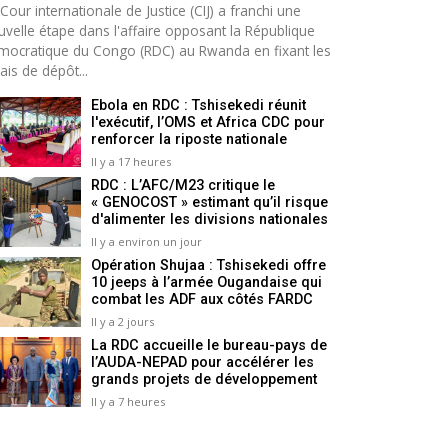
Cour internationale de Justice (CIJ) a franchi une
uvelle étape dans l'affaire opposant la République
mocratique du Congo (RDC) au Rwanda en fixant les
ais de dépôt...
Ebola en RDC : Tshisekedi réunit
l'exécutif, l’OMS et Africa CDC pour
renforcer la riposte nationale
Il y a 17 heures
RDC : L’AFC/M23 critique le
« GENOCOST » estimant qu’il risque
d'alimenter les divisions nationales
Il y a environ un jour
Opération Shujaa : Tshisekedi offre
10 jeeps à l’armée Ougandaise qui
combat les ADF aux côtés FARDC
Il y a 2 jours
La RDC accueille le bureau-pays de
l’AUDA-NEPAD pour accélérer les
grands projets de développement
Il y a 7 heures