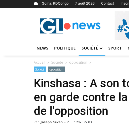
Goma, RDCongo
7 août 2026
Contact
Insc
NEWS
POLITIQUE
SOCIÉTÉ
SPORT
Accueil
Société
opposition
Société
opposition
Kinshasa : A son 
en garde contre la 
de l'opposition
Par
Joseph Seven
-
2 juin 2026 22:03