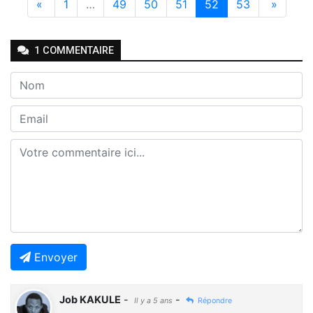
«
1
…
49
50
51
52
53
»
1
COMMENTAIRE
Envoyer
Job KAKULE
-
-
Il y a 5 ans
Répondre