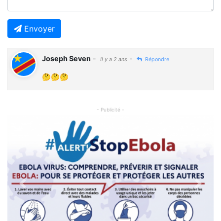
Envoyer
Joseph Seven
-
-
Il y a 2 ans
Répondre
🤔🤔🤔
- Publicité -
Previous
Next