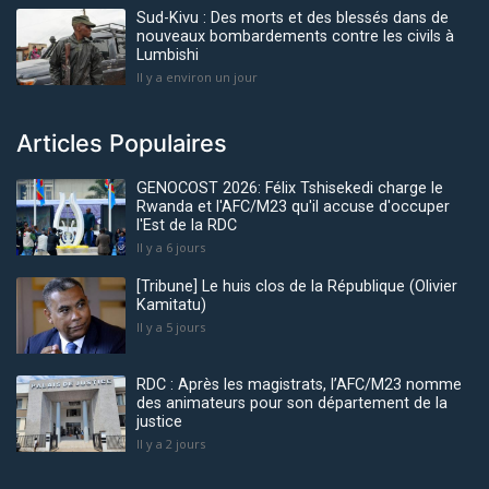
Sud-Kivu : Des morts et des blessés dans de
nouveaux bombardements contre les civils à
Lumbishi
Il y a environ un jour
Articles Populaires
GENOCOST 2026: Félix Tshisekedi charge le
Rwanda et l'AFC/M23 qu'il accuse d'occuper
l'Est de la RDC
Il y a 6 jours
[Tribune] Le huis clos de la République (Olivier
Kamitatu)
Il y a 5 jours
RDC : Après les magistrats, l’AFC/M23 nomme
des animateurs pour son département de la
justice
Il y a 2 jours