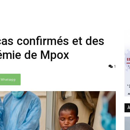
cas confirmés et des
démie de Mpox
1
Whatsapp
À