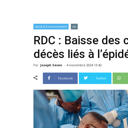
Santé & Environnement
rdc
RDC : Baisse des 
décès liés à l’épi
Par
Joseph Seven
-
4 novembre 2024 13:42
Facebook
Twitter