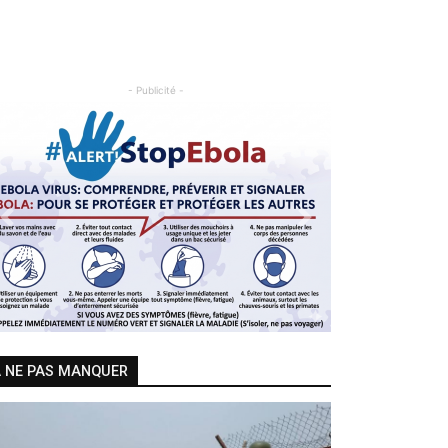
- Publicité -
Previous
Next
 NE PAS MANQUER