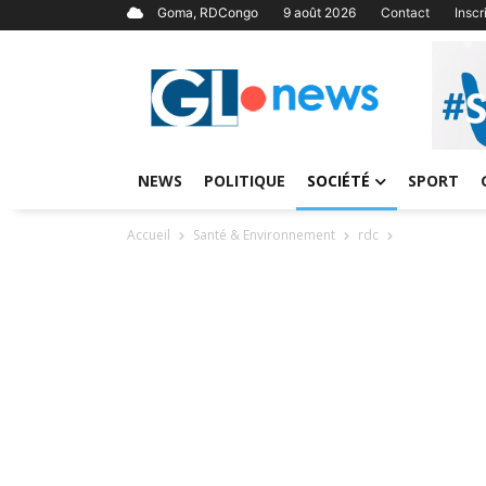
Goma, RDCongo
9 août 2026
Contact
Insc
NEWS
POLITIQUE
SOCIÉTÉ
SPORT
Accueil
Santé & Environnement
rdc