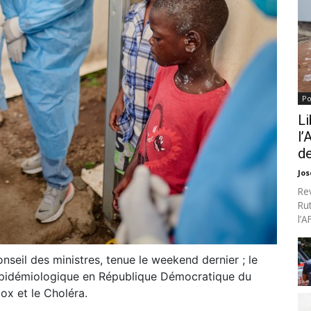
Po
Li
l’
de
Jo
Re
Ru
l’
onseil des ministres, tenue le weekend dernier ; le
 épidémiologique en République Démocratique du
ox et le Choléra.