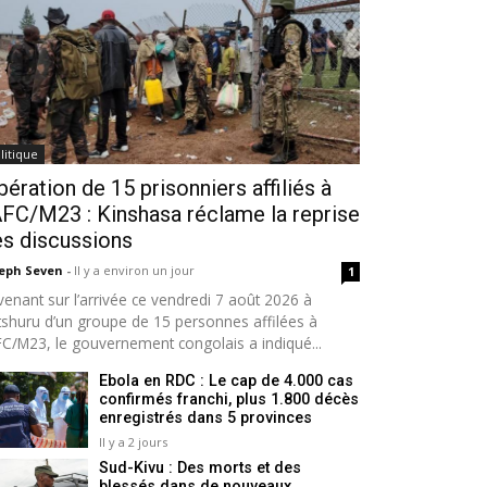
litique
bération de 15 prisonniers affiliés à
AFC/M23 : Kinshasa réclame la reprise
s discussions
seph Seven
-
Il y a environ un jour
1
venant sur l’arrivée ce vendredi 7 août 2026 à
tshuru d’un groupe de 15 personnes affilées à
AFC/M23, le gouvernement congolais a indiqué...
Ebola en RDC : Le cap de 4.000 cas
confirmés franchi, plus 1.800 décès
enregistrés dans 5 provinces
Il y a 2 jours
Sud-Kivu : Des morts et des
blessés dans de nouveaux