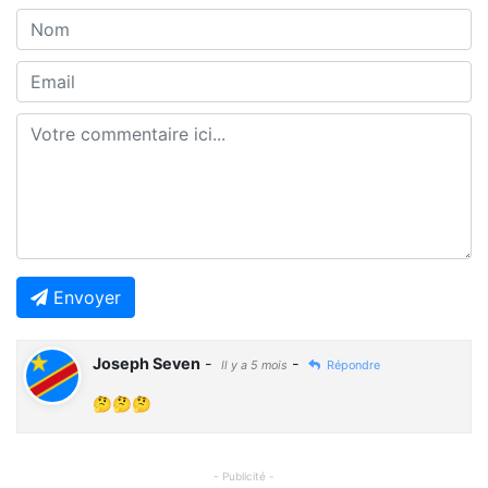
Envoyer
Joseph Seven
-
-
Il y a 5 mois
Répondre
🤔🤔🤔
- Publicité -