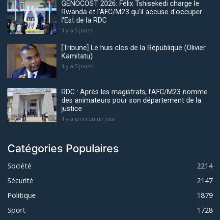
GENOCOST 2026: Félix Tshisekedi charge le
Rwanda et l'AFC/M23 qu'il accuse d'occuper
l'Est de la RDC
Il y a 5 jours
[Tribune] Le huis clos de la République (Olivier
Kamitatu)
Il y a 5 jours
RDC : Après les magistrats, l’AFC/M23 nomme
des animateurs pour son département de la
justice
Il y a environ un jour
Catégories Populaires
Société
2214
Sécurité
2147
Politique
1879
Sport
1728