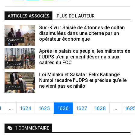
ARTICLES ASSOCIÉS
PLUS DE L'AUTEUR
Sud-Kivu : Saisie de 4 tonnes de coltan
dissimulées dans une citerne par un
opérateur économique
Économie
Après le palais du peuple, les militants de
l’UDPS s’en prennent désormais aux
cadres du FCC
Politique
Loi Minaku et Sakata : Félix Kabange
Numbi recadre l’UDPS et précise qu’elle
ne vient pas ex nihilo
Politique
1
…
1624
1625
1626
1627
1628
…
169
1
COMMENTAIRE