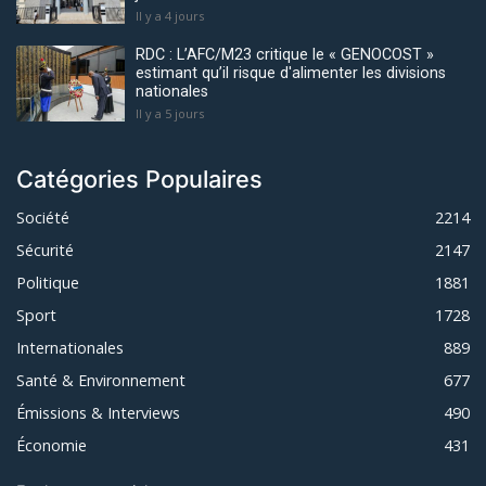
Il y a 4 jours
RDC : L’AFC/M23 critique le « GENOCOST »
estimant qu’il risque d'alimenter les divisions
nationales
Il y a 5 jours
Catégories Populaires
Société
2214
Sécurité
2147
Politique
1881
Sport
1728
Internationales
889
Santé & Environnement
677
Émissions & Interviews
490
Économie
431