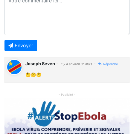
Envoyer
Joseph Seven
-
-
Il y a environ un mois
Répondre
🤔🤔🤔
- Publicité -