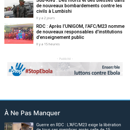
Sud-Kivu : Des morts et des blessés dans
de nouveaux bombardements contre les
civils à Lumbishi
Il y a 2 jours
RDC : Après l’UNIGOM, l’AFC/M23 nomme
de nouveaux responsables d'institutions
d’enseignement public
Il y a 15 heures
- Publicité -
Previous
Next
À Ne Pas Manquer
Guerre en RDC : L'AFC/M23 exige la libération
de tous ses membres après celle de 15