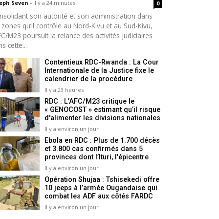
seph Seven
-
Il y a 24 minutes
0
nsolidant son autorité et son administration dans
 zones qu’il contrôle au Nord-Kivu et au Sud-Kivu,
FC/M23 poursuit la relance des activités judiciaires
s cette...
Contentieux RDC-Rwanda : La Cour
Internationale de la Justice fixe le
calendrier de la procédure
Il y a 23 heures
RDC : L’AFC/M23 critique le
« GENOCOST » estimant qu’il risque
d'alimenter les divisions nationales
Il y a environ un jour
Ebola en RDC : Plus de 1.700 décès
et 3.800 cas confirmés dans 5
provinces dont l’Ituri, l'épicentre
Il y a environ un jour
Opération Shujaa : Tshisekedi offre
10 jeeps à l’armée Ougandaise qui
combat les ADF aux côtés FARDC
Il y a environ un jour