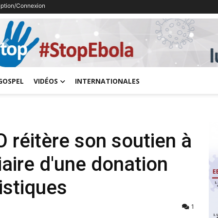
ription/Connexion
Previous
GOSPEL
VIDÉOS
INTERNATIONALES
réitère son soutien à
aire d'une donation
istiques
1