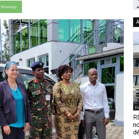
Whatsapp
À
Po
RD
n
dé