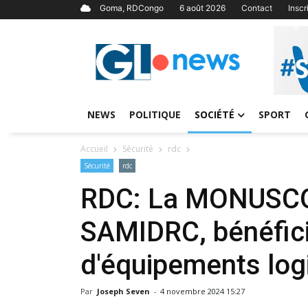
Goma, RDCongo
6 août 2026
Contact
Insc
NEWS
POLITIQUE
SOCIÉTÉ
SPORT
Accueil
Sécurité
rdc
Sécurité
rdc
RDC: La MONUSCO 
SAMIDRC, bénéfici
d'équipements log
Par
Joseph Seven
-
4 novembre 2024 15:27