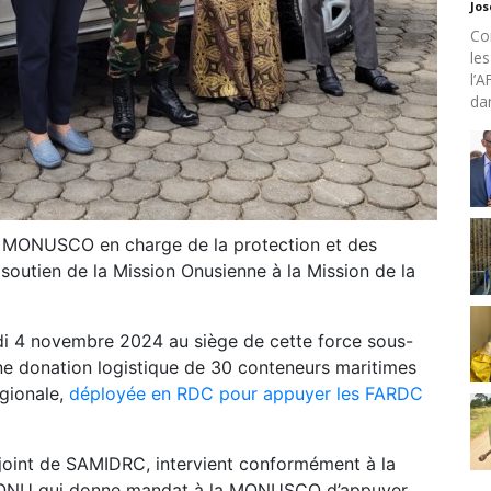
Jo
Co
les
l’A
dan
la MONUSCO en charge de la protection et des
e soutien de la Mission Onusienne à la Mission de la
ndi 4 novembre 2024 au siège de cette force sous-
une donation logistique de 30 conteneurs maritimes
égionale,
déployée en RDC pour appuyer les FARDC
oint de SAMIDRC, intervient conformément à la
e l’ONU qui donne mandat à la MONUSCO d’appuyer