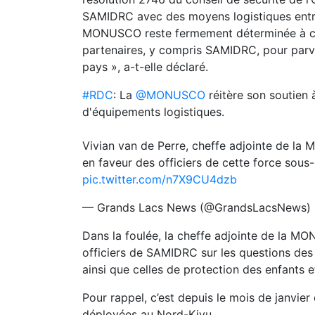
SAMIDRC avec des moyens logistiques entre 
MONUSCO reste fermement déterminée à co
partenaires, y compris SAMIDRC, pour parven
pays », a-t-elle déclaré.
#RDC
: La
@MONUSCO
réitère son soutien
d'équipements logistiques.
Vivian van de Perre, cheffe adjointe de la
en faveur des officiers de cette force sous-
pic.twitter.com/n7X9CU4dzb
— Grands Lacs News (@GrandsLacsNews)
Dans la foulée, la cheffe adjointe de la M
officiers de SAMIDRC sur les questions des 
ainsi que celles de protection des enfants et
Pour rappel, c’est depuis le mois de janvie
déployées au Nord-Kivu.