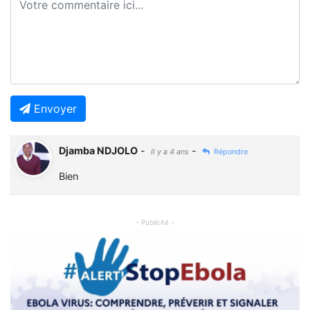
Envoyer
Djamba NDJOLO
-
-
Il y a 4 ans
Répondre
Bien
- Publicité -