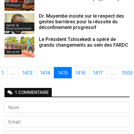
Politique
Dr. Muyembe insiste sur le respect des
gestes barrières pour la réussite du
Santé &
déconfinement progressif
Environnement
Le Président Tshisekedi a opéré de
grands changements au sein des FARDC
Sécurité
1
…
1413
1414
1415
1416
1417
…
1500
1
COMMENTAIRE