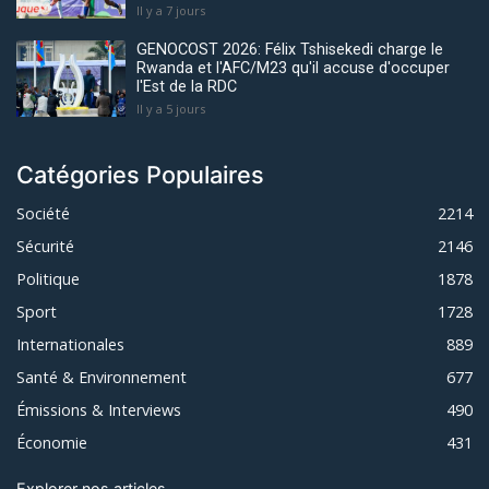
Il y a 7 jours
GENOCOST 2026: Félix Tshisekedi charge le
Rwanda et l'AFC/M23 qu'il accuse d'occuper
l'Est de la RDC
Il y a 5 jours
Catégories Populaires
Société
2214
Sécurité
2146
Politique
1878
Sport
1728
Internationales
889
Santé & Environnement
677
Émissions & Interviews
490
Économie
431
Explorer nos articles