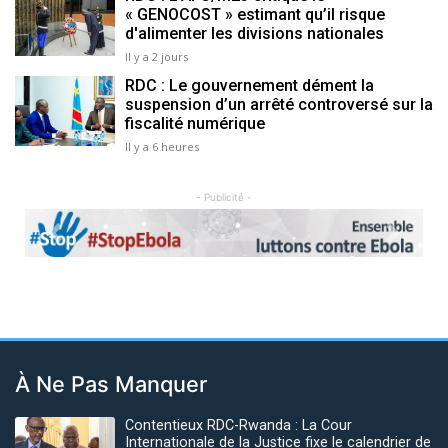
« GENOCOST » estimant qu’il risque
d'alimenter les divisions nationales
Il y a 2 jours
RDC : Le gouvernement dément la
suspension d’un arrêté controversé sur la
fiscalité numérique
Il y a 6 heures
- Publicité -
Previous
Next
À Ne Pas Manquer
Contentieux RDC-Rwanda : La Cour
Internationale de la Justice fixe le calendrier de