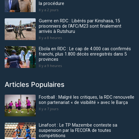
la procédure
Il y a 2 jours
Guerre en RDC : Libérés par Kinshasa, 15
prisonniers de l'AFC/M23 sont finalement
arrivés à Rutshuru
Il y a 8 heures
Ebola en RDC : Le cap de 4.000 cas confirmés
franchi, plus 1.800 décès enregistrés dans 5
provinces
Il y a 9 heures
Articles Populaires
Football : Malgré les critiques, la RDC renouvelle
son partenariat « de visibilité » avec le Barça
Il y a 7 jours
Linafoot : Le TP Mazembe conteste sa
suspension par la FECOFA de toutes
compétitions