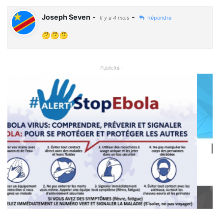
Joseph Seven
-
-
Il y a 4 mois
Répondre
🤔🤔🤔
- Publicité -
Previous
Next