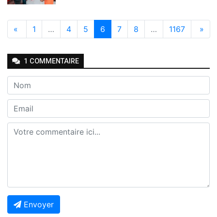
«
1
…
4
5
6
7
8
…
1167
»
1
COMMENTAIRE
Envoyer