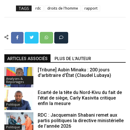
TAGS
rdc
droits de l'homme
rapport
ARTICLES ASSOCIÉS
PLUS DE L'AUTEUR
[Tribune] Aubin Minaku : 200 jours
d'arbitraire d'État (Claudel Lubaya)
Analyses &
Reportages
Ecarté de la tête du Nord-Kivu du fait de
l’état de siège, Carly Kasivita critique
enfin la mesure
Politique
RDC : Jacquemain Shabani remet aux
partis politiques la directive ministérielle
de l'année 2026
Politique