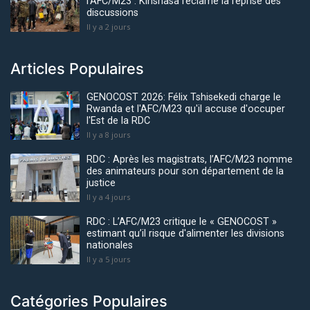
l’AFC/M23 : Kinshasa réclame la reprise des
discussions
Il y a 2 jours
Articles Populaires
GENOCOST 2026: Félix Tshisekedi charge le
Rwanda et l'AFC/M23 qu'il accuse d'occuper
l'Est de la RDC
Il y a 8 jours
RDC : Après les magistrats, l’AFC/M23 nomme
des animateurs pour son département de la
justice
Il y a 4 jours
RDC : L’AFC/M23 critique le « GENOCOST »
estimant qu’il risque d'alimenter les divisions
nationales
Il y a 5 jours
Catégories Populaires