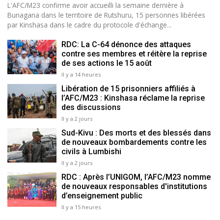
L'AFC/M23 confirme avoir accueilli la semaine dernière à
Bunagana dans le territoire de Rutshuru, 15 personnes libérées
par Kinshasa dans le cadre du protocole d'échange...
RDC: La C-64 dénonce des attaques
contre ses membres et réitère la reprise
de ses actions le 15 août
Il y a 14 heures
Libération de 15 prisonniers affiliés à
l’AFC/M23 : Kinshasa réclame la reprise
des discussions
Il y a 2 jours
Sud-Kivu : Des morts et des blessés dans
de nouveaux bombardements contre les
civils à Lumbishi
Il y a 2 jours
RDC : Après l’UNIGOM, l’AFC/M23 nomme
de nouveaux responsables d'institutions
d’enseignement public
Il y a 15 heures