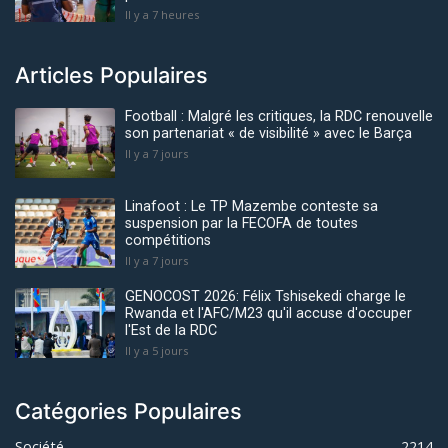
Il y a 7 heures
Articles Populaires
Football : Malgré les critiques, la RDC renouvelle
son partenariat « de visibilité » avec le Barça
Il y a 7 jours
Linafoot : Le TP Mazembe conteste sa
suspension par la FECOFA de toutes
compétitions
Il y a 7 jours
GENOCOST 2026: Félix Tshisekedi charge le
Rwanda et l'AFC/M23 qu'il accuse d'occuper
l'Est de la RDC
Il y a 5 jours
Catégories Populaires
Société
2214