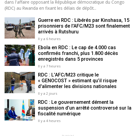
dans l'affaire opposant la République démocratique du Congo
(RDC) au Rwanda en fixant les délais de dépôt...
Guerre en RDC : Libérés par Kinshasa, 15
prisonniers de l'AFC/M23 sont finalement
arrivés à Rutshuru
Il y a 6 heures
Ebola en RDC : Le cap de 4.000 cas
confirmés franchi, plus 1.800 décès
enregistrés dans 5 provinces
Il y a 7 heures
RDC : L’AFC/M23 critique le
« GENOCOST » estimant qu’il risque
d'alimenter les divisions nationales
Il y a 2 jours
RDC : Le gouvernement dément la
suspension d’un arrêté controversé sur la
fiscalité numérique
Il y a 4 heures