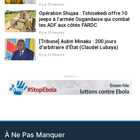
Il y a 15 heures
Opération Shujaa : Tshisekedi offre 10
jeeps à l’armée Ougandaise qui combat
les ADF aux côtés FARDC
Il y a 15 heures
[Tribune] Aubin Minaku : 200 jours
d'arbitraire d'État (Claudel Lubaya)
Il y a 13 heures
- Publicité -
Previous
Next
À Ne Pas Manquer