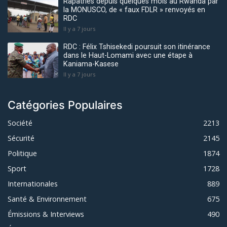
Rapatriés depuis quelques mois au Rwanda par
la MONUSCO, de « faux FDLR » renvoyés en
RDC
Il y a 7 jours
RDC : Félix Tshisekedi poursuit son itinérance
dans le Haut-Lomami avec une étape à
Kaniama-Kasese
Il y a 7 jours
Catégories Populaires
Société
2213
Sécurité
2145
Politique
1874
Sport
1728
Internationales
889
Santé & Environnement
675
Émissions & Interviews
490