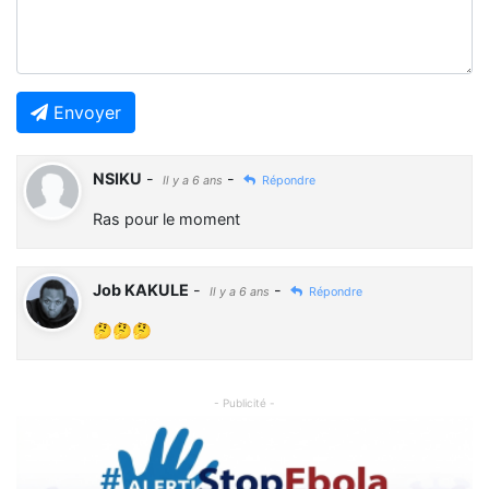
Envoyer
NSIKU
-
-
Il y a 6 ans
Répondre
Ras pour le moment
Job KAKULE
-
-
Il y a 6 ans
Répondre
🤔🤔🤔
- Publicité -