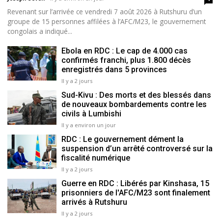
Revenant sur l’arrivée ce vendredi 7 août 2026 à Rutshuru d’un
groupe de 15 personnes affilées à l’AFC/M23, le gouvernement
congolais a indiqué...
Ebola en RDC : Le cap de 4.000 cas
confirmés franchi, plus 1.800 décès
enregistrés dans 5 provinces
Il y a 2 jours
Sud-Kivu : Des morts et des blessés dans
de nouveaux bombardements contre les
civils à Lumbishi
Il y a environ un jour
RDC : Le gouvernement dément la
suspension d’un arrêté controversé sur la
fiscalité numérique
Il y a 2 jours
Guerre en RDC : Libérés par Kinshasa, 15
prisonniers de l'AFC/M23 sont finalement
arrivés à Rutshuru
Il y a 2 jours