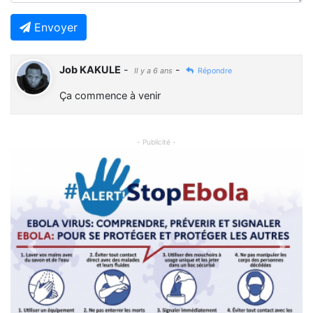
Envoyer
Job KAKULE
-
-
Il y a 6 ans
Répondre
Ça commence à venir
- Publicité -
Previous
Next