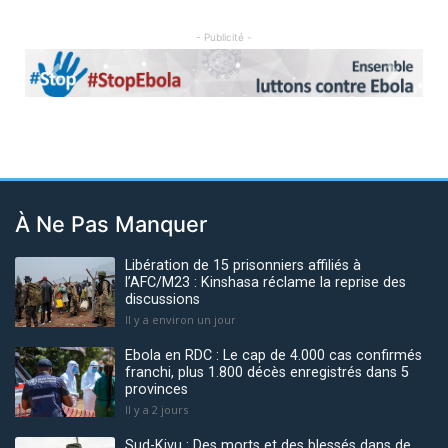
- Publicité -
Previous
Next
À Ne Pas Manquer
Libération de 15 prisonniers affiliés à
l’AFC/M23 : Kinshasa réclame la reprise des
discussions
Il y a environ un jour
Ebola en RDC : Le cap de 4.000 cas confirmés
franchi, plus 1.800 décès enregistrés dans 5
provinces
Il y a 2 jours
Sud-Kivu : Des morts et des blessés dans de