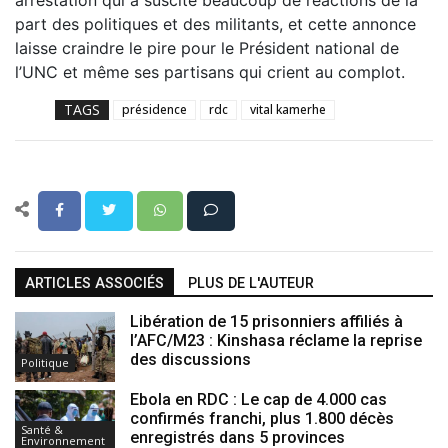
arrestation qui a suscité beaucoup de réactions de la
part des politiques et des militants, et cette annonce
laisse craindre le pire pour le Président national de
l’UNC et même ses partisans qui crient au complot.
TAGS
présidence
rdc
vital kamerhe
ARTICLES ASSOCIÉS
PLUS DE L'AUTEUR
Libération de 15 prisonniers affiliés à
l’AFC/M23 : Kinshasa réclame la reprise
des discussions
Politique
Ebola en RDC : Le cap de 4.000 cas
confirmés franchi, plus 1.800 décès
Santé &
enregistrés dans 5 provinces
Environnement