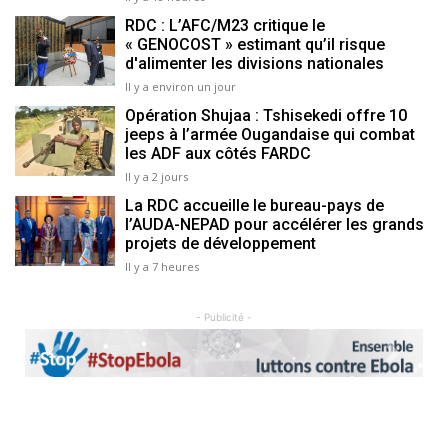
RDC : L’AFC/M23 critique le
« GENOCOST » estimant qu’il risque
d'alimenter les divisions nationales
Il y a environ un jour
Opération Shujaa : Tshisekedi offre 10
jeeps à l’armée Ougandaise qui combat
les ADF aux côtés FARDC
Il y a 2 jours
La RDC accueille le bureau-pays de
l’AUDA-NEPAD pour accélérer les grands
projets de développement
Il y a 7 heures
- Publicité -
Previous
Next