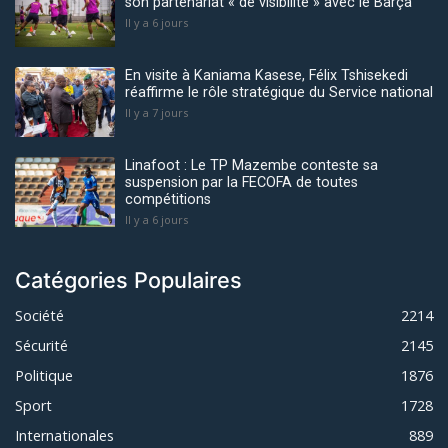
son partenariat « de visibilité » avec le Barça
Il y a 6 jours
En visite à Kaniama Kasese, Félix Tshisekedi
réaffirme le rôle stratégique du Service national
Il y a 7 jours
Linafoot : Le TP Mazembe conteste sa
suspension par la FECOFA de toutes
compétitions
Il y a 6 jours
Catégories Populaires
Société
2214
Sécurité
2145
Politique
1876
Sport
1728
Internationales
889