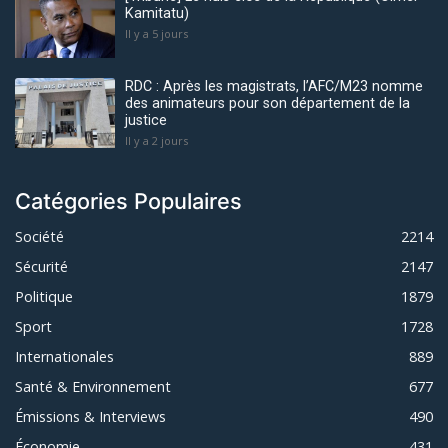
Kamitatu)
Il y a 5 jours
RDC : Après les magistrats, l’AFC/M23 nomme
des animateurs pour son département de la
justice
Il y a 2 jours
Catégories Populaires
Société
2214
Sécurité
2147
Politique
1879
Sport
1728
Internationales
889
Santé & Environnement
677
Émissions & Interviews
490
Économie
431