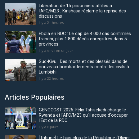
Libération de 15 prisonniers affiliés à
l’AFC/M23 : Kinshasa réclame la reprise des
discussions
Il y a 21 heures
Ebola en RDC : Le cap de 4.000 cas confirmés
franchi, plus 1.800 décès enregistrés dans 5
provinces
Il y a environ un jour
Sud-Kivu : Des morts et des blessés dans de
nouveaux bombardements contre les civils à
Lumbishi
Il y a 22 heures
Articles Populaires
GENOCOST 2026: Félix Tshisekedi charge le
Rwanda et l'AFC/M23 qu'il accuse d'occuper
l'Est de la RDC
Il y a 6 jours
[Tribune] Le huis clos de la République (Olivier