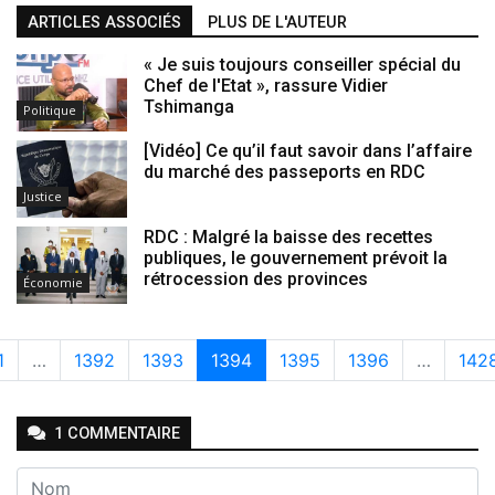
ARTICLES ASSOCIÉS
PLUS DE L'AUTEUR
« Je suis toujours conseiller spécial du
Chef de l'Etat », rassure Vidier
Tshimanga
Politique
[Vidéo] Ce qu’il faut savoir dans l’affaire
du marché des passeports en RDC
Justice
RDC : Malgré la baisse des recettes
publiques, le gouvernement prévoit la
rétrocession des provinces
Économie
1
…
1392
1393
1394
1395
1396
…
142
1
COMMENTAIRE