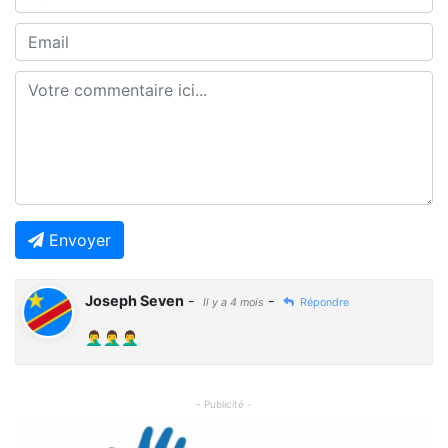
Envoyer
Joseph Seven
-
-
Il y a 4 mois
Répondre
🤦‍♂️🤦‍♂️🤦‍♂️
- Publicité -