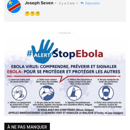
Joseph Seven
-
-
Il y a 2 ans
Répondre
🤔🤔🤔
- Publicité -
Previous
Next
À NE PAS MANQUER