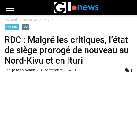
Accueil
Sécurité
rdc
Sécurité
rdc
RDC : Malgré les critiques, l’état
de siège prorogé de nouveau au
Nord-Kivu et en Ituri
1
Par
Joseph Seven
-
30 septembre 2024 13:09