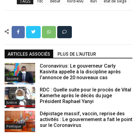
TAGS
rdc
débat
nord-kivu
ituri
état de siège
ARTICLES ASSOCIÉS
PLUS DE L'AUTEUR
Coronavirus: Le gouverneur Carly
Kasivita appelle à la discipline après
l’annonce de 20 nouveaux cas
Société
RDC : Quelle suite pour le procès de Vital
Kamerhe après le décès du juge
Président Raphael Yanyi
Justice
Dépistage massif, vaccin, reprise des
activités : Le gouvernement a fait le point
sur le Coronavirus
Politique