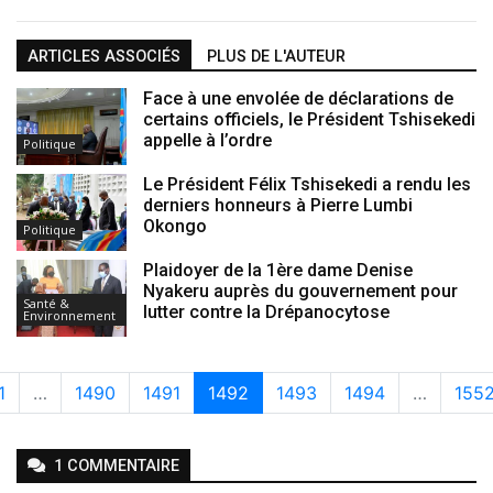
ARTICLES ASSOCIÉS
PLUS DE L'AUTEUR
Face à une envolée de déclarations de
certains officiels, le Président Tshisekedi
appelle à l’ordre
Politique
Le Président Félix Tshisekedi a rendu les
derniers honneurs à Pierre Lumbi
Okongo
Politique
Plaidoyer de la 1ère dame Denise
Nyakeru auprès du gouvernement pour
Santé &
lutter contre la Drépanocytose
Environnement
1
…
1490
1491
1492
1493
1494
…
155
1
COMMENTAIRE