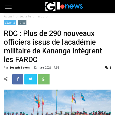
Accueil
Sécurité
fardc
Sécurité
fardc
RDC : Plus de 290 nouveaux
officiers issus de l'académie
militaire de Kananga intègrent
les FARDC
1
Par
Joseph Seven
-
22 mars 2026 17:55