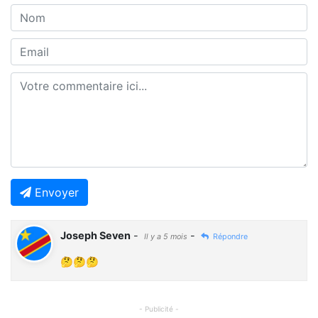
Envoyer
Joseph Seven
-
-
Il y a 5 mois
Répondre
🤔🤔🤔
- Publicité -