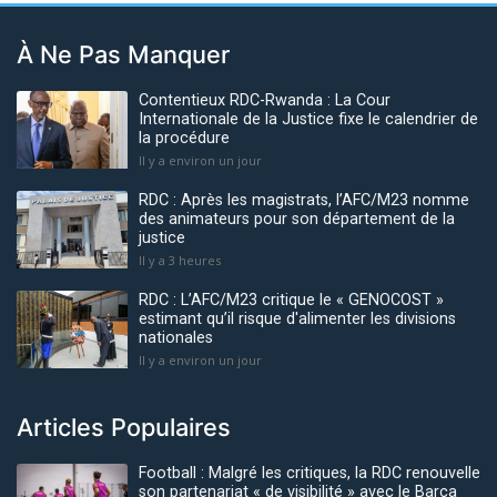
À Ne Pas Manquer
Contentieux RDC-Rwanda : La Cour
Internationale de la Justice fixe le calendrier de
la procédure
Il y a environ un jour
RDC : Après les magistrats, l’AFC/M23 nomme
des animateurs pour son département de la
justice
Il y a 3 heures
RDC : L’AFC/M23 critique le « GENOCOST »
estimant qu’il risque d'alimenter les divisions
nationales
Il y a environ un jour
Articles Populaires
Football : Malgré les critiques, la RDC renouvelle
son partenariat « de visibilité » avec le Barça