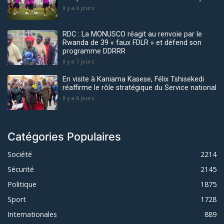
Il y a 6 jours
RDC : La MONUSCO réagit au renvoie par le
Rwanda de 39 « faux FDLR » et défend son
programme DDRRR
Il y a 7 jours
En visite à Kaniama Kasese, Félix Tshisekedi
réaffirme le rôle stratégique du Service national
Il y a 6 jours
Catégories Populaires
Société
2214
Sécurité
2145
Politique
1875
Sport
1728
Internationales
889