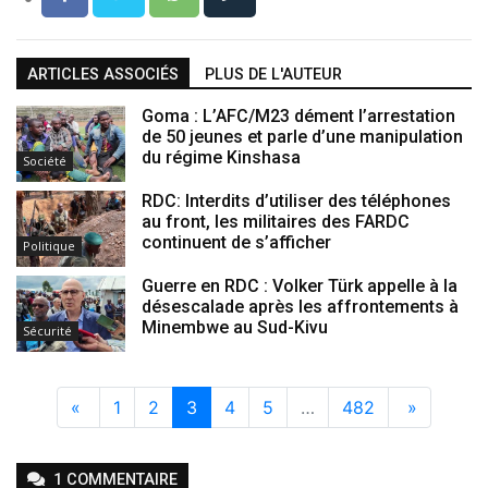
ARTICLES ASSOCIÉS
PLUS DE L'AUTEUR
Goma : L’AFC/M23 dément l’arrestation
de 50 jeunes et parle d’une manipulation
du régime Kinshasa
Société
RDC: Interdits d’utiliser des téléphones
au front, les militaires des FARDC
continuent de s’afficher
Politique
Guerre en RDC : Volker Türk appelle à la
désescalade après les affrontements à
Minembwe au Sud-Kivu
Sécurité
«
1
2
3
4
5
…
482
»
1
COMMENTAIRE