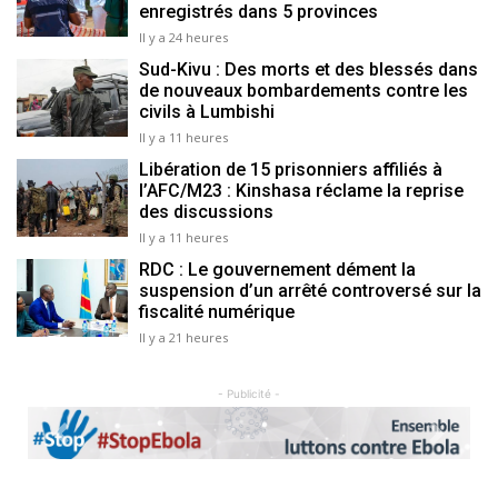
enregistrés dans 5 provinces
Il y a 24 heures
Sud-Kivu : Des morts et des blessés dans
de nouveaux bombardements contre les
civils à Lumbishi
Il y a 11 heures
Libération de 15 prisonniers affiliés à
l’AFC/M23 : Kinshasa réclame la reprise
des discussions
Il y a 11 heures
RDC : Le gouvernement dément la
suspension d’un arrêté controversé sur la
fiscalité numérique
Il y a 21 heures
- Publicité -
Previous
Next