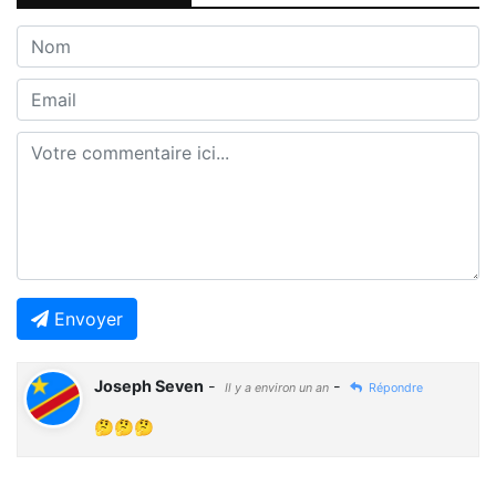
Envoyer
Joseph Seven
-
-
Il y a environ un an
Répondre
🤔🤔🤔