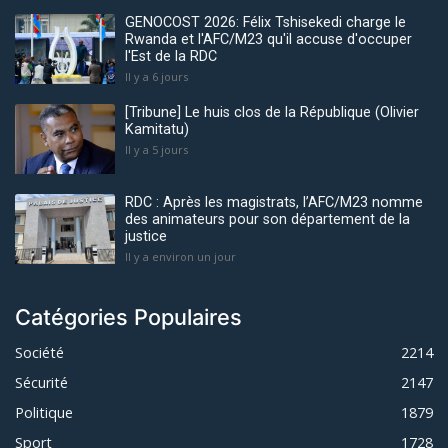
GENOCOST 2026: Félix Tshisekedi charge le
Rwanda et l'AFC/M23 qu'il accuse d'occuper
l'Est de la RDC
Il y a 6 jours
[Tribune] Le huis clos de la République (Olivier
Kamitatu)
Il y a 5 jours
RDC : Après les magistrats, l’AFC/M23 nomme
des animateurs pour son département de la
justice
Il y a environ un jour
Catégories Populaires
Société
2214
Sécurité
2147
Politique
1879
Sport
1728