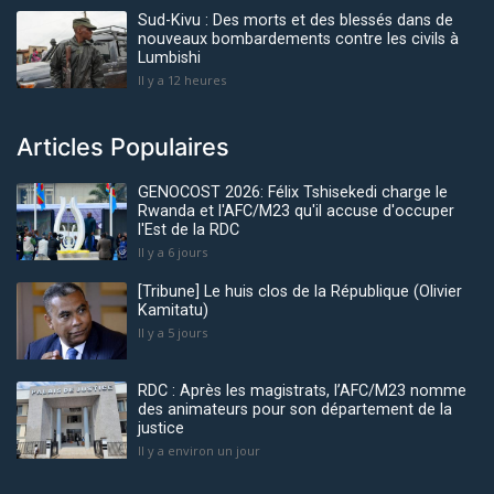
Sud-Kivu : Des morts et des blessés dans de
nouveaux bombardements contre les civils à
Lumbishi
Il y a 12 heures
Articles Populaires
GENOCOST 2026: Félix Tshisekedi charge le
Rwanda et l'AFC/M23 qu'il accuse d'occuper
l'Est de la RDC
Il y a 6 jours
[Tribune] Le huis clos de la République (Olivier
Kamitatu)
Il y a 5 jours
RDC : Après les magistrats, l’AFC/M23 nomme
des animateurs pour son département de la
justice
Il y a environ un jour