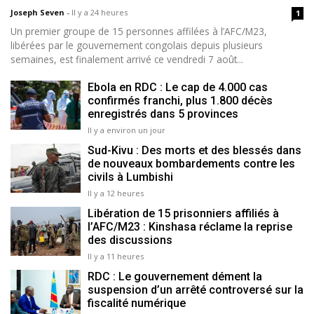
Joseph Seven
-
Il y a 24 heures
1
Un premier groupe de 15 personnes affilées à l’AFC/M23,
libérées par le gouvernement congolais depuis plusieurs
semaines, est finalement arrivé ce vendredi 7 août...
Ebola en RDC : Le cap de 4.000 cas
confirmés franchi, plus 1.800 décès
enregistrés dans 5 provinces
Il y a environ un jour
Sud-Kivu : Des morts et des blessés dans
de nouveaux bombardements contre les
civils à Lumbishi
Il y a 12 heures
Libération de 15 prisonniers affiliés à
l’AFC/M23 : Kinshasa réclame la reprise
des discussions
Il y a 11 heures
RDC : Le gouvernement dément la
suspension d’un arrêté controversé sur la
fiscalité numérique