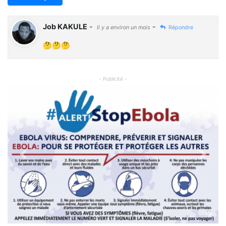
Job KAKULE
-
-
Il y a environ un mois
Répondre
🤔🤔🤔
- Publicité -
Previous
Next