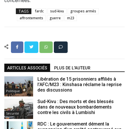
concernées.
TAGS
fardc
sud-kivu
groupes armés
affrontements
guerre
m23
ARTICLES ASSOCIÉS
PLUS DE L'AUTEUR
Libération de 15 prisonniers affiliés à
l’AFC/M23 : Kinshasa réclame la reprise
des discussions
Politique
Sud-Kivu : Des morts et des blessés
dans de nouveaux bombardements
contre les civils à Lumbishi
Sécurité
RDC : Le gouvernement dément la