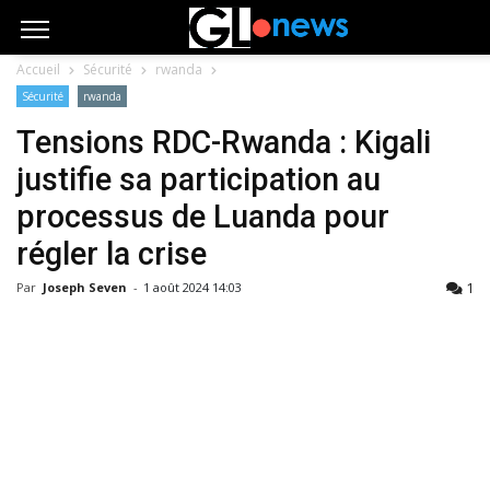
Accueil
Sécurité
rwanda
Sécurité
rwanda
Tensions RDC-Rwanda : Kigali
justifie sa participation au
processus de Luanda pour
régler la crise
1
Par
Joseph Seven
-
1 août 2024 14:03