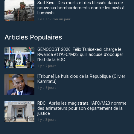
Sud-Kivu : Des morts et des blessés dans de
nouveaux bombardements contre les civils à
Lumbishi
Il y a environ un jour
Articles Populaires
GENOCOST 2026: Félix Tshisekedi charge le
Rwanda et l'AFC/M23 qu'il accuse d'occuper
l'Est de la RDC
Il y a 7 jours
[Tribune] Le huis clos de la République (Olivier
Kamitatu)
Il y a 6 jours
RDC : Après les magistrats, l’AFC/M23 nomme
des animateurs pour son département de la
justice
Il y a 3 jours