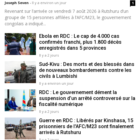
Joseph Seven
-
Il y a environ un jour
1
Revenant sur l’arrivée ce vendredi 7 août 2026 à Rutshuru d’un
groupe de 15 personnes affilées à l’AFC/M23, le gouvernement
congolais a indiqué...
Ebola en RDC : Le cap de 4.000 cas
confirmés franchi, plus 1.800 décès
enregistrés dans 5 provinces
Il y a 2 jours
Sud-Kivu : Des morts et des blessés dans
de nouveaux bombardements contre les
civils à Lumbishi
Il y a environ un jour
RDC : Le gouvernement dément la
suspension d’un arrêté controversé sur la
fiscalité numérique
Il y a 2 jours
Guerre en RDC : Libérés par Kinshasa, 15
prisonniers de l'AFC/M23 sont finalement
arrivés à Rutshuru
Il y a 2 jours