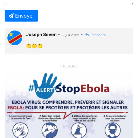
Envoyer
Joseph Seven
-
-
Il y a 2 ans
Répondre
🤔🤔🤔
- Publicité -
Previous
Next