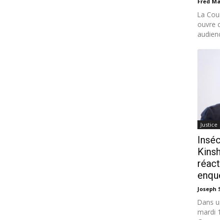
Fred M
La Cour
ouvre 
audienc
Justice
Inséc
Kinsh
réact
enquê
Joseph
Dans u
mardi 1