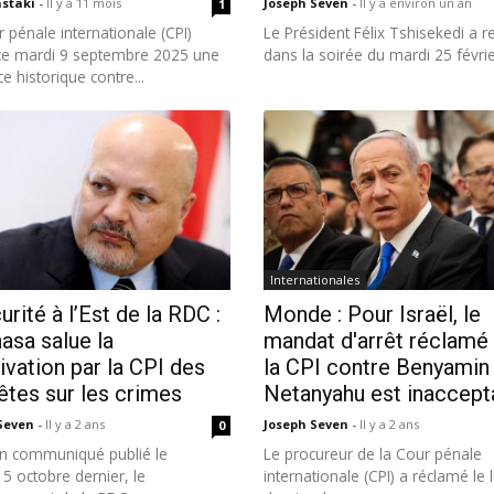
astaki
-
Il y a 11 mois
Joseph Seven
-
Il y a environ un an
1
 pénale internationale (CPI)
Le Président Félix Tshisekedi a r
ce mardi 9 septembre 2025 une
dans la soirée du mardi 25 février
e historique contre...
Internationales
urité à l’Est de la RDC :
Monde : Pour Israël, le
asa salue la
mandat d'arrêt réclamé
ivation par la CPI des
la CPI contre Benyamin
tes sur les crimes
Netanyahu est inaccept
 Seven
-
Il y a 2 ans
Joseph Seven
-
Il y a 2 ans
0
n communiqué publié le
Le procureur de la Cour pénale
5 octobre dernier, le
internationale (CPI) a réclamé le 