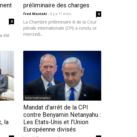
ement
préliminaire des charges
Fred Mastaki
-
Il y a 11 mois
0
0
La Chambre préliminaire III de la Cour
pénale internationale (CPI) a conclu ce
mercredi...
 a été
Internationales
Mandat d’arrêt de la CPI
contre Benyamin Netanyahu :
, la
Les Etats-Unis et l’Union
Européenne divisés