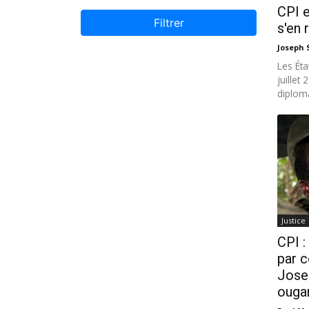
CPI e
Filtrer
s'en 
Joseph
Les Éta
juillet
diploma
Justice
CPI :
par 
Jose
ougan