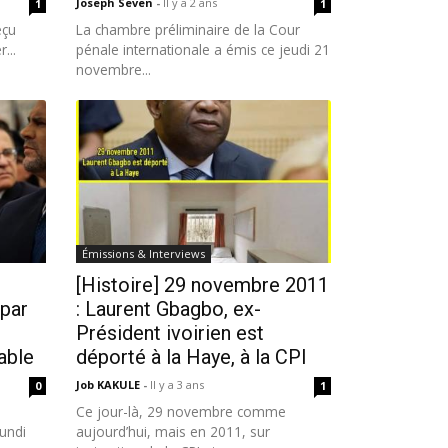
Joseph Seven
-
Il y a 2 ans
1
1
eçu
La chambre préliminaire de la Cour
...
pénale internationale a émis ce jeudi 21
novembre...
Émissions & Interviews
[Histoire] 29 novembre 2011
 par
: Laurent Gbagbo, ex-
Président ivoirien est
able
déporté à la Haye, à la CPI
Job KAKULE
-
Il y a 3 ans
0
1
Ce jour-là, 29 novembre comme
lundi
aujourd’hui, mais en 2011, sur