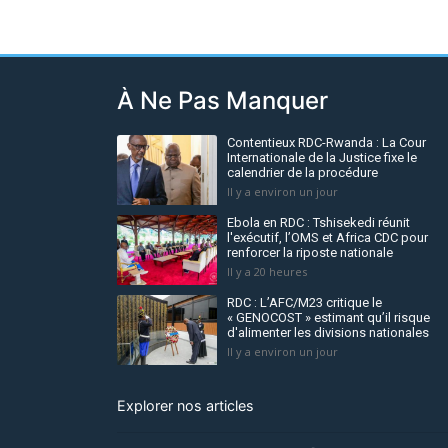
À Ne Pas Manquer
Contentieux RDC-Rwanda : La Cour
Internationale de la Justice fixe le
calendrier de la procédure
Il y a environ un jour
Ebola en RDC : Tshisekedi réunit
l'exécutif, l’OMS et Africa CDC pour
renforcer la riposte nationale
Il y a 20 heures
RDC : L’AFC/M23 critique le
« GENOCOST » estimant qu’il risque
d'alimenter les divisions nationales
Il y a environ un jour
Explorer nos articles