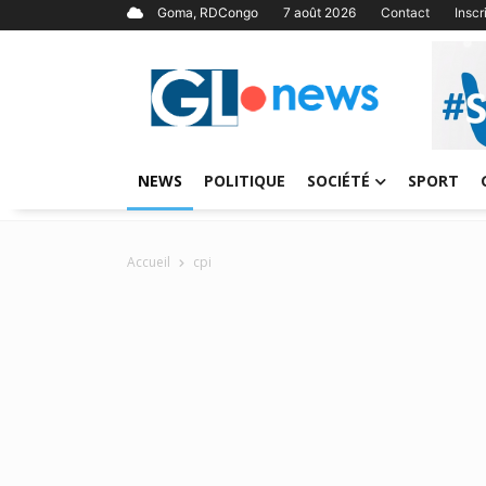
Goma, RDCongo
7 août 2026
Contact
Insc
NEWS
POLITIQUE
SOCIÉTÉ
SPORT
Accueil
cpi