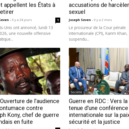
t appellent les États à
accusations de harcèl
retirer
sexuel
 Seven
-
Il y a 24 jours
Joseph Seven
-
Il y a 2 mois
1
ts-Unis ont annoncé, lundi 13
Le procureur de la Cour pénale
 2026, une nouvelle offensive
internationale (CPI), Karim Khan,
tique...
suspendu...
Société
 Ouverture de l’audience
Guerre en RDC : Vers la
contumace contre
tenue d'une conférence
ph Kony, chef de guerre
internationale sur la paix
dais en fuite
sécurité et la justice