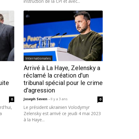
instruction de la CPI et avec...
Internationales
Arrivé à La Haye, Zelensky a
réclamé la création d'un
uite
tribunal spécial pour le crime
d'agression
Joseph Seven
-
Il y a 3 ans
0
0
d'hui,
Le président ukrainien Volodymyr
a
Zelensky est arrivé ce jeudi 4 mai 2023
à la Haye...