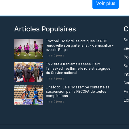
Voir plus
Articles Populaires
C
So
Football : Malgré les critiques, la RDC
renouvelle son partenariat « de visibilité »
Sé
avec le Barça
Il y a 6 jours
Po
En visite à Kaniama Kasese, Félix
Sp
Tshisekedi réaffirme le rôle stratégique
du Service national
In
Il y a 7 jours
Sa
Linafoot : Le TP Mazembe conteste sa
Ém
suspension par la FECOFA de toutes
compétitions
Éc
Il y a 6 jours