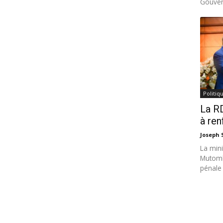
Gouver
Politiq
La RD
à ren
Joseph
La mini
Mutomb
pénale 