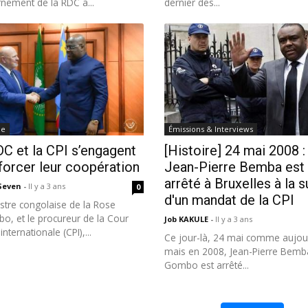
nement de la RDC a...
dernier des...
ue
Émissions & Interviews
C et la CPI s’engagent
[Histoire] 24 mai 2008 :
forcer leur coopération
Jean-Pierre Bemba est
arrêté à Bruxelles à la s
 Seven
-
Il y a 3 ans
0
d'un mandat de la CPI
stre congolaise de la Rose
o, et le procureur de la Cour
Job KAKULE
-
Il y a 3 ans
internationale (CPI),...
Ce jour-là, 24 mai comme aujour
mais en 2008, Jean-Pierre Bemb
Gombo est arrêté...