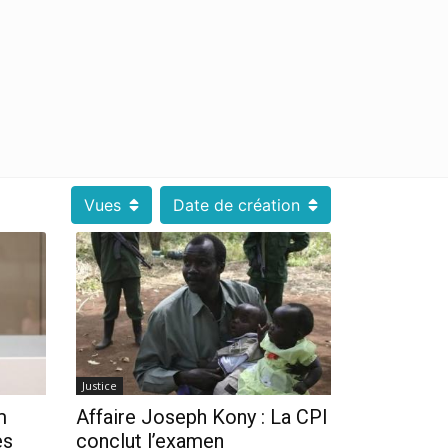
Vues
Date de création
Justice
m
Affaire Joseph Kony : La CPI
es
conclut l’examen