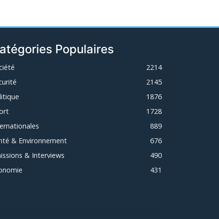
atégories Populaires
ciété
2214
curité
2145
litique
1876
ort
1728
ternationales
889
nté & Environnement
676
issions & Interviews
490
onomie
431