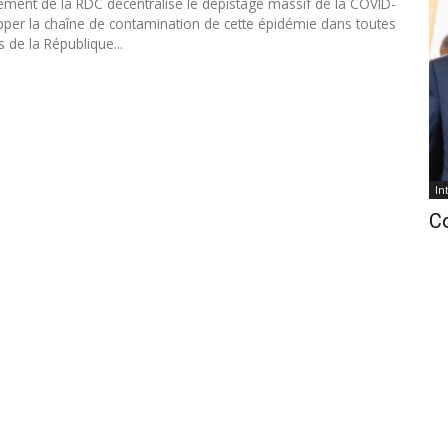
ment de la RDC décentralise le dépistage massif de la COVID-
pper la chaîne de contamination de cette épidémie dans toutes
s de la République...
In
C
In
ca
Jo
La 
no
dé
dél