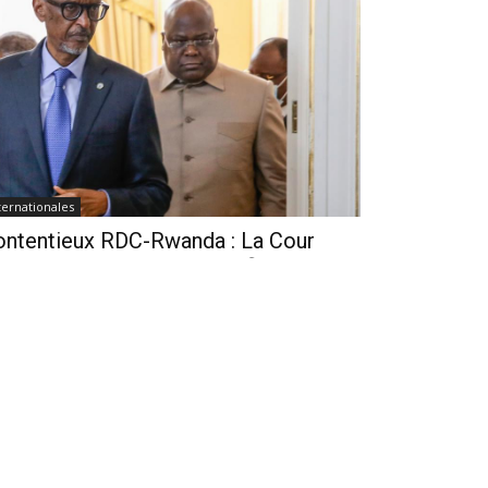
ternationales
ontentieux RDC-Rwanda : La Cour
ternationale de la Justice fixe le
lendrier de la procédure
seph Seven
-
Il y a 11 heures
0
Cour internationale de Justice (CIJ) a franchi une
uvelle étape dans l'affaire opposant la République
mocratique du Congo (RDC) au Rwanda en fixant les
ais de dépôt...
RDC : L’AFC/M23 critique le
« GENOCOST » estimant qu’il risque