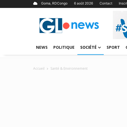
Goma, RDCongo
6 août 2026
Contact
Insc
NEWS
POLITIQUE
SOCIÉTÉ
SPORT
Accueil
Santé & Environnement