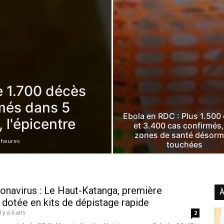
e 1.700 décès
rmés dans 5
Ebola en RDC : Plus 1.500
, l'épicentre
et 3.400 cas confirmés
zones de santé désorm
0 heures
touchées
navirus : Le Haut-Katanga, première
À
 dotée en kits de dépistage rapide
Il y a 6 ans
2