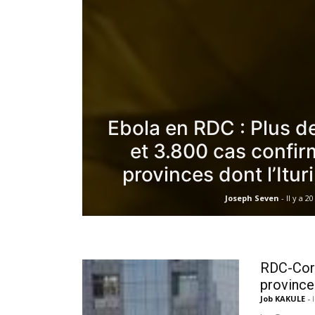
Ebola en RDC : Plus d
et 3.800 cas confi
provinces dont l’Ituri
Joseph Seven
-
Il y a 2
RDC-Coro
province
Job KAKULE
-