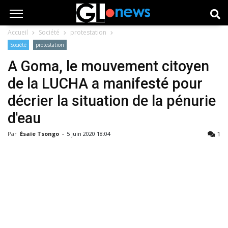
Accueil
Société
protestation
Société
protestation
A Goma, le mouvement citoyen
de la LUCHA a manifesté pour
décrier la situation de la pénurie
d'eau
1
Par
Ésaïe Tsongo
-
5 juin 2020 18:04