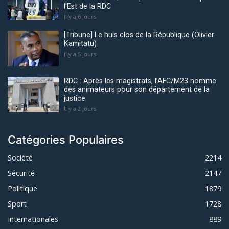
l'Est de la RDC
Il y a 6 jours
[Tribune] Le huis clos de la République (Olivier
Kamitatu)
Il y a 5 jours
RDC : Après les magistrats, l’AFC/M23 nomme
des animateurs pour son département de la
justice
Il y a 2 jours
Catégories Populaires
Société
2214
Sécurité
2147
Politique
1879
Sport
1728
Internationales
889