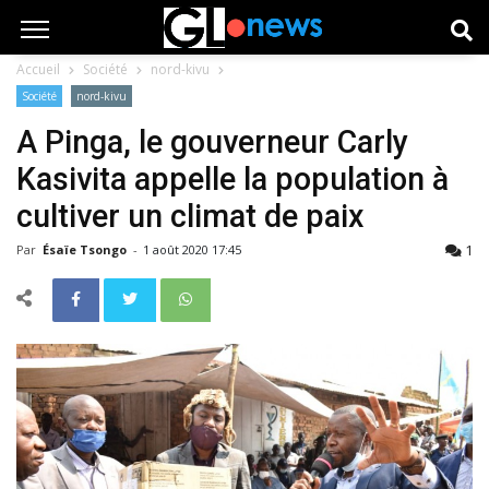
Accueil
Société
nord-kivu
Société
nord-kivu
A Pinga, le gouverneur Carly
Kasivita appelle la population à
cultiver un climat de paix
1
Par
Ésaïe Tsongo
-
1 août 2020 17:45