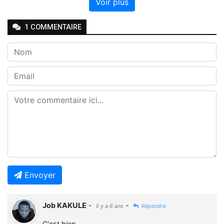
Voir plus
1
COMMENTAIRE
Envoyer
Job KAKULE
-
-
Il y a 6 ans
Répondre
C'est bien...