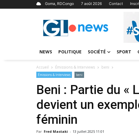
Goma, RDCongo
7 août 2026
Contact
Insc
NEWS
POLITIQUE
SOCIÉTÉ
SPORT
Accueil
Émissions & Interviews
beni
Émissions & Interviews
beni
Beni : Partie du « 
devient un exempl
féminin
Par
Fred Mastaki
-
13 juillet 2025 11:01