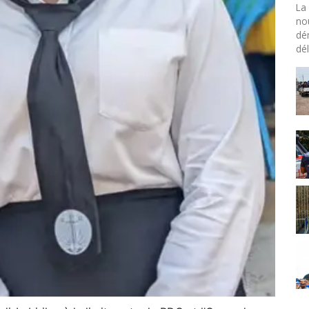
La 
no
dé
dél