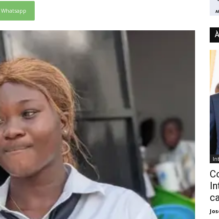
Whatsapp
À
In
C
In
ca
Jo