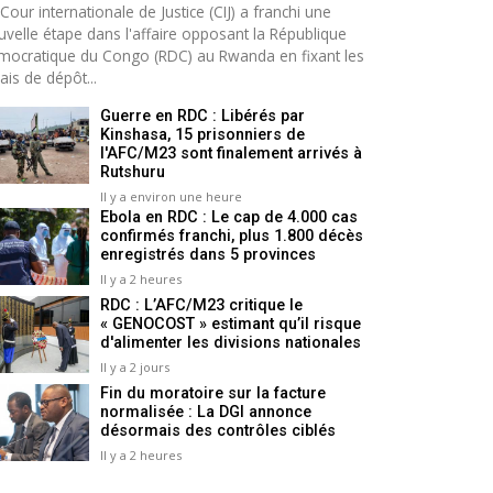
Cour internationale de Justice (CIJ) a franchi une
uvelle étape dans l'affaire opposant la République
mocratique du Congo (RDC) au Rwanda en fixant les
ais de dépôt...
Guerre en RDC : Libérés par
Kinshasa, 15 prisonniers de
l'AFC/M23 sont finalement arrivés à
Rutshuru
Il y a environ une heure
Ebola en RDC : Le cap de 4.000 cas
confirmés franchi, plus 1.800 décès
enregistrés dans 5 provinces
Il y a 2 heures
RDC : L’AFC/M23 critique le
« GENOCOST » estimant qu’il risque
d'alimenter les divisions nationales
Il y a 2 jours
Fin du moratoire sur la facture
normalisée : La DGI annonce
désormais des contrôles ciblés
Il y a 2 heures