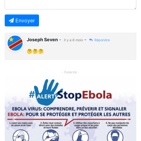
Envoyer
Joseph Seven
-
-
Il y a 6 mois
Répondre
🤔🤔🤔
- Publicité -
Previous
Next