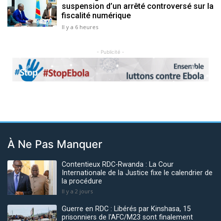
suspension d’un arrêté controversé sur la
fiscalité numérique
Il y a 6 heures
- Publicité -
Previous
Next
À Ne Pas Manquer
Contentieux RDC-Rwanda : La Cour
Internationale de la Justice fixe le calendrier de
la procédure
Il y a 2 jours
Guerre en RDC : Libérés par Kinshasa, 15
prisonniers de l'AFC/M23 sont finalement