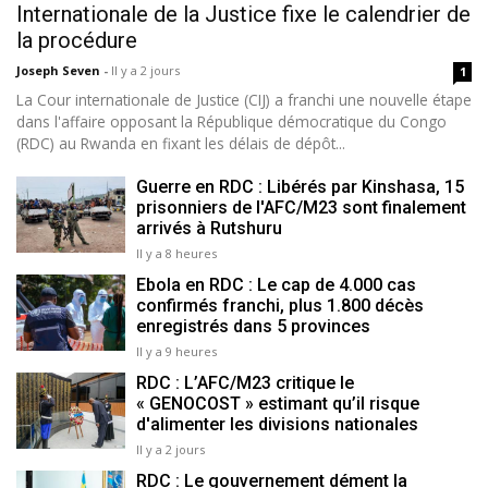
Internationale de la Justice fixe le calendrier de
la procédure
Joseph Seven
-
Il y a 2 jours
1
La Cour internationale de Justice (CIJ) a franchi une nouvelle étape
dans l'affaire opposant la République démocratique du Congo
(RDC) au Rwanda en fixant les délais de dépôt...
Guerre en RDC : Libérés par Kinshasa, 15
prisonniers de l'AFC/M23 sont finalement
arrivés à Rutshuru
Il y a 8 heures
Ebola en RDC : Le cap de 4.000 cas
confirmés franchi, plus 1.800 décès
enregistrés dans 5 provinces
Il y a 9 heures
RDC : L’AFC/M23 critique le
« GENOCOST » estimant qu’il risque
d'alimenter les divisions nationales
Il y a 2 jours
RDC : Le gouvernement dément la