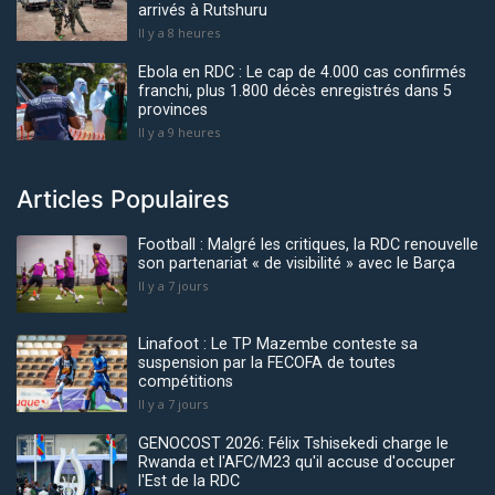
arrivés à Rutshuru
Il y a 8 heures
Ebola en RDC : Le cap de 4.000 cas confirmés
franchi, plus 1.800 décès enregistrés dans 5
provinces
Il y a 9 heures
Articles Populaires
Football : Malgré les critiques, la RDC renouvelle
son partenariat « de visibilité » avec le Barça
Il y a 7 jours
Linafoot : Le TP Mazembe conteste sa
suspension par la FECOFA de toutes
compétitions
Il y a 7 jours
GENOCOST 2026: Félix Tshisekedi charge le
Rwanda et l'AFC/M23 qu'il accuse d'occuper
l'Est de la RDC