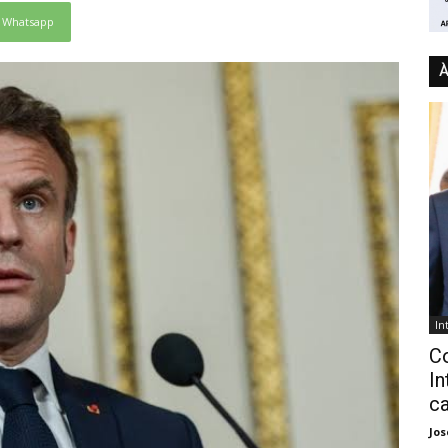
Whatsapp
À
In
C
In
ca
Jo