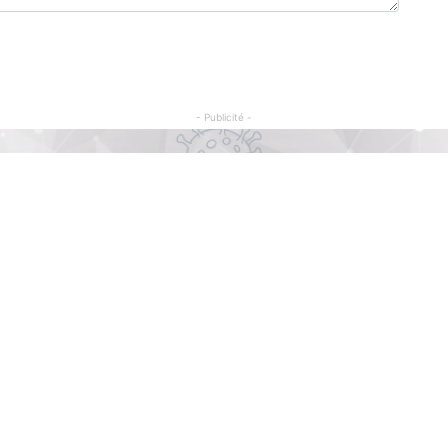
- Publicité -
Articles Populaires
C
So
Football : Malgré les critiques, la RDC
renouvelle son partenariat « de visibilité »
Sé
avec le Barça
Il y a 7 jours
Po
15
Linafoot : Le TP Mazembe conteste sa
Sp
ent
suspension par la FECOFA de toutes