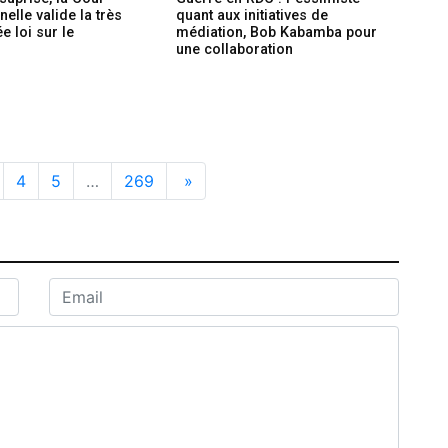
nelle valide la très
quant aux initiatives de
e loi sur le
médiation, Bob Kabamba pour
m
une collaboration
4
5
…
269
»