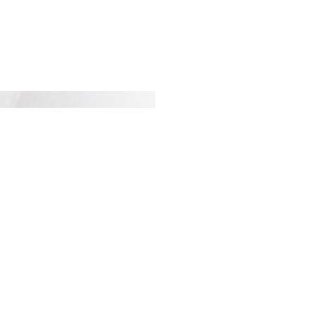
Next
atégories Populaires
ciété
2214
curité
2146
litique
1878
ort
1728