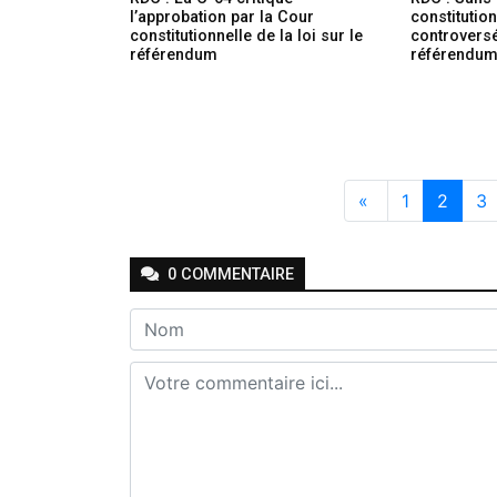
l’approbation par la Cour
constitution
constitutionnelle de la loi sur le
controversé
référendum
référendu
«
1
2
3
0
COMMENTAIRE