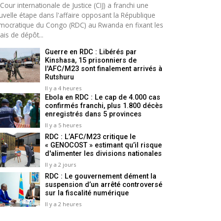
Cour internationale de Justice (CIJ) a franchi une
uvelle étape dans l'affaire opposant la République
mocratique du Congo (RDC) au Rwanda en fixant les
ais de dépôt...
Guerre en RDC : Libérés par
Kinshasa, 15 prisonniers de
l'AFC/M23 sont finalement arrivés à
Rutshuru
Il y a 4 heures
Ebola en RDC : Le cap de 4.000 cas
confirmés franchi, plus 1.800 décès
enregistrés dans 5 provinces
Il y a 5 heures
RDC : L’AFC/M23 critique le
« GENOCOST » estimant qu’il risque
d'alimenter les divisions nationales
Il y a 2 jours
RDC : Le gouvernement dément la
suspension d’un arrêté controversé
sur la fiscalité numérique
Il y a 2 heures