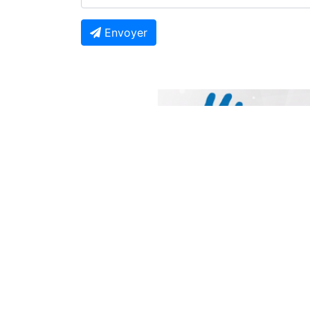
Envoyer
Previous
À Ne Pas Manquer
Contentieux RDC-Rwanda : La Cour
Internationale de la Justice fixe le
calendrier de la procédure
Il y a 2 jours
Guerre en RDC : Libérés par Kinshasa, 
prisonniers de l'AFC/M23 sont finalem