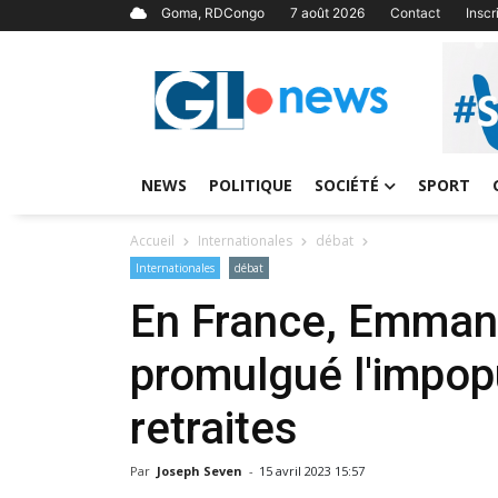
Goma, RDCongo
7 août 2026
Contact
Insc
NEWS
POLITIQUE
SOCIÉTÉ
SPORT
Accueil
Internationales
débat
Internationales
débat
En France, Emman
promulgué l'impop
retraites
Par
Joseph Seven
-
15 avril 2023 15:57