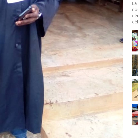
La 
no
dé
dél