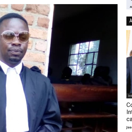
À
In
C
In
ca
Jo