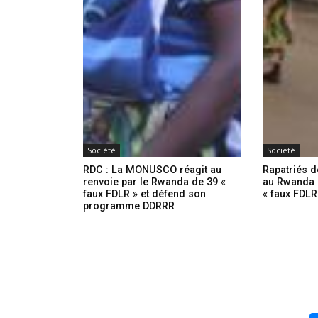
Société
Société
RDC : La MONUSCO réagit au
Rapatriés 
renvoie par le Rwanda de 39 «
au Rwanda 
faux FDLR » et défend son
« faux FDL
programme DDRRR