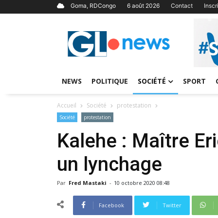
Goma, RDCongo
6 août 2026
Contact
Insc
NEWS
POLITIQUE
SOCIÉTÉ
SPORT
Accueil
Société
protestation
Société
protestation
Kalehe : Maître Er
un lynchage
Par
Fred Mastaki
-
10 octobre 2020 08:48
Facebook
Twitter