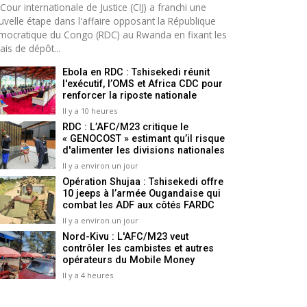
Cour internationale de Justice (CIJ) a franchi une
uvelle étape dans l'affaire opposant la République
mocratique du Congo (RDC) au Rwanda en fixant les
ais de dépôt...
Ebola en RDC : Tshisekedi réunit
l'exécutif, l’OMS et Africa CDC pour
renforcer la riposte nationale
Il y a 10 heures
RDC : L’AFC/M23 critique le
« GENOCOST » estimant qu’il risque
d'alimenter les divisions nationales
Il y a environ un jour
Opération Shujaa : Tshisekedi offre
10 jeeps à l’armée Ougandaise qui
combat les ADF aux côtés FARDC
Il y a environ un jour
Nord-Kivu : L'AFC/M23 veut
contrôler les cambistes et autres
opérateurs du Mobile Money
Il y a 4 heures