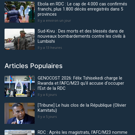
Ebola en RDC : Le cap de 4.000 cas confirmés
franchi, plus 1.800 décès enregistrés dans 5
provinces
Il y a environ un jour
Sud-Kivu : Des morts et des blessés dans de
nouveaux bombardements contre les civils à
Lumbishi
Il y a 13 heures
Articles Populaires
GENOCOST 2026: Félix Tshisekedi charge le
Rwanda et l'AFC/M23 qu'il accuse d'occuper
l'Est de la RDC
Il y a 6 jours
[Tribune] Le huis clos de la République (Olivier
Kamitatu)
Il y a 5 jours
RDC : Après les magistrats, l’AFC/M23 nomme