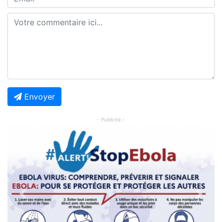
Envoyer
- Publicité -
Previous
Next