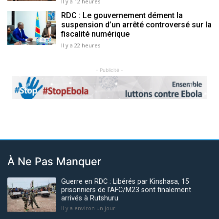
Il y a 12 heures
RDC : Le gouvernement dément la
suspension d’un arrêté controversé sur la
fiscalité numérique
Il y a 22 heures
- Publicité -
Previous
Next
À Ne Pas Manquer
Guerre en RDC : Libérés par Kinshasa, 15
prisonniers de l'AFC/M23 sont finalement
arrivés à Rutshuru
Il y a environ un jour