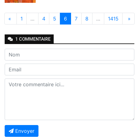
«
1
…
4
5
6
7
8
…
1415
»
1
COMMENTAIRE
Envoyer