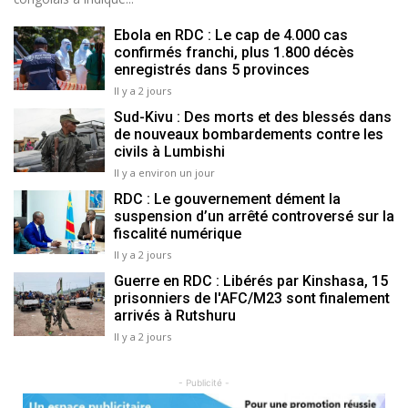
Ebola en RDC : Le cap de 4.000 cas
confirmés franchi, plus 1.800 décès
enregistrés dans 5 provinces
Il y a 2 jours
Sud-Kivu : Des morts et des blessés dans
de nouveaux bombardements contre les
civils à Lumbishi
Il y a environ un jour
RDC : Le gouvernement dément la
suspension d’un arrêté controversé sur la
fiscalité numérique
Il y a 2 jours
Guerre en RDC : Libérés par Kinshasa, 15
prisonniers de l'AFC/M23 sont finalement
arrivés à Rutshuru
Il y a 2 jours
- Publicité -