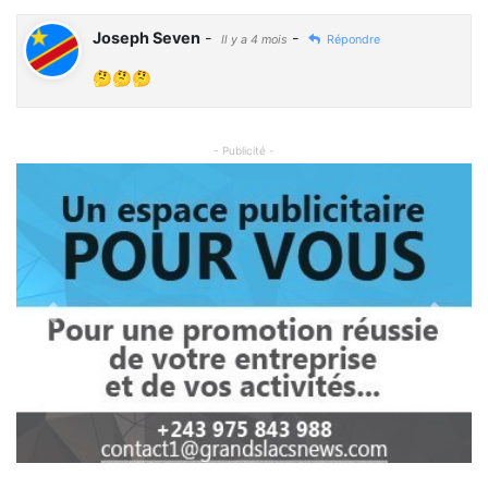
Joseph Seven
-
-
Il y a 4 mois
Répondre
🤔🤔🤔
- Publicité -
Previous
Next