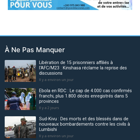
Previous
Next
À Ne Pas Manquer
Libération de 15 prisonniers affiliés à
l’AFC/M23 : Kinshasa réclame la reprise des
discussions
Il y a environ un jour
Ebola en RDC : Le cap de 4.000 cas confirmés
franchi, plus 1.800 décès enregistrés dans 5
provinces
Il y a 2 jours
Sud-Kivu : Des morts et des blessés dans de
nouveaux bombardements contre les civils à
Lumbishi
Il y a environ un jour