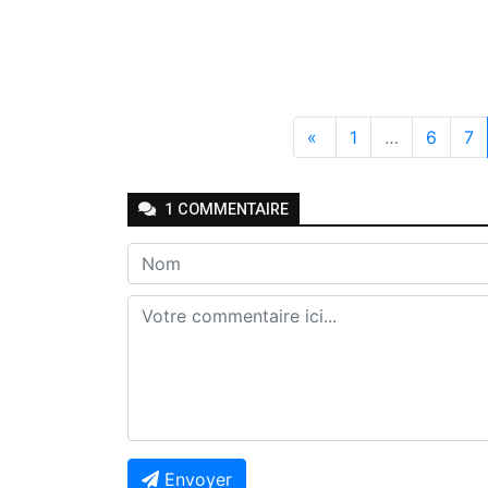
«
1
…
6
7
1
COMMENTAIRE
Envoyer