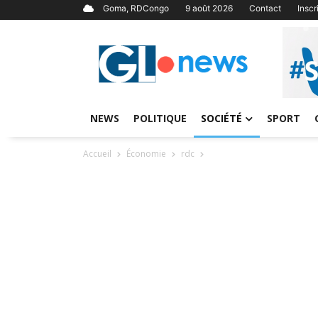
Goma, RDCongo
9 août 2026
Contact
Insc
NEWS
POLITIQUE
SOCIÉTÉ
SPORT
Accueil
Économie
rdc