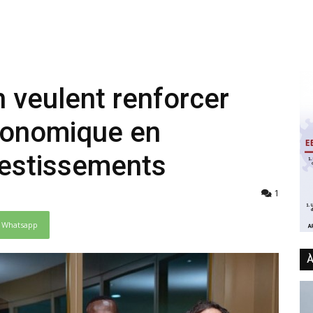
 veulent renforcer
économique en
vestissements
1
Whatsapp
À