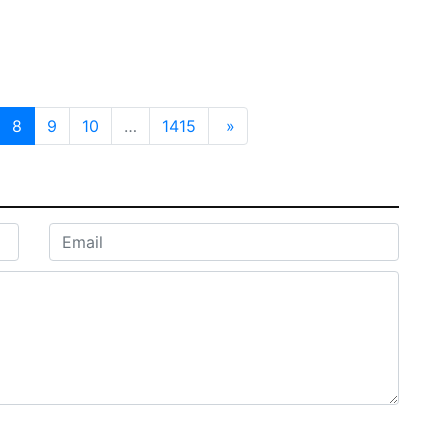
8
9
10
…
1415
»