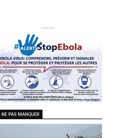
- Publicité -
Previous
Next
 NE PAS MANQUER