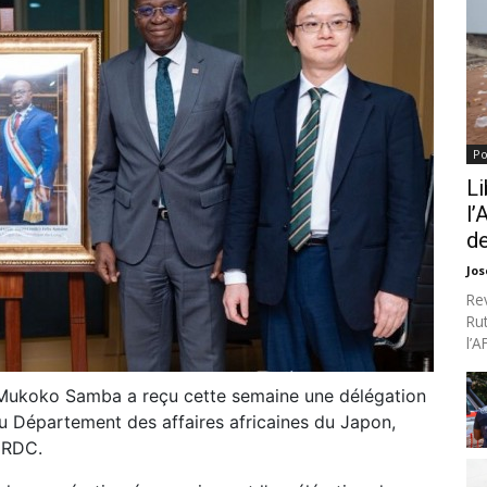
Po
Li
l’
de
Jo
Re
Ru
l’
l Mukoko Samba a reçu cette semaine une délégation
u Département des affaires africaines du Japon,
 RDC.