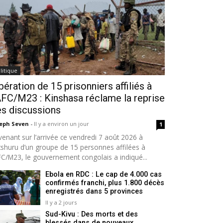
litique
bération de 15 prisonniers affiliés à
AFC/M23 : Kinshasa réclame la reprise
s discussions
seph Seven
-
Il y a environ un jour
1
venant sur l’arrivée ce vendredi 7 août 2026 à
tshuru d’un groupe de 15 personnes affilées à
AFC/M23, le gouvernement congolais a indiqué...
Ebola en RDC : Le cap de 4.000 cas
confirmés franchi, plus 1.800 décès
enregistrés dans 5 provinces
Il y a 2 jours
Sud-Kivu : Des morts et des
blessés dans de nouveaux