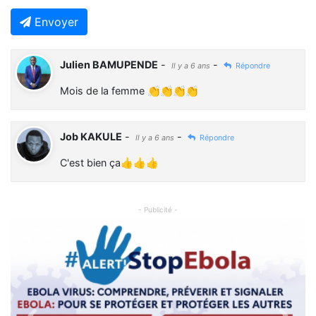
Envoyer
Julien BAMUPENDE
-
-
Il y a 6 ans
Répondre
Mois de la femme 👏👏👏👏
Job KAKULE
-
-
Il y a 6 ans
Répondre
C'est bien ça👍👍👍
- Publicité -