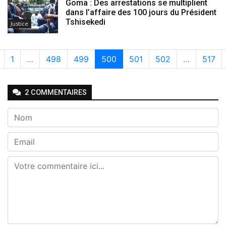
Goma : Des arrestations se multiplient
dans l’affaire des 100 jours du Président
Tshisekedi
Justice
1
…
498
499
500
501
502
…
517
2
COMMENTAIRE
S