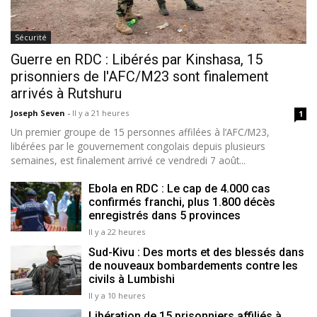
Sécurité
Guerre en RDC : Libérés par Kinshasa, 15
prisonniers de l'AFC/M23 sont finalement
arrivés à Rutshuru
Joseph Seven
-
Il y a 21 heures
1
Un premier groupe de 15 personnes affilées à l’AFC/M23,
libérées par le gouvernement congolais depuis plusieurs
semaines, est finalement arrivé ce vendredi 7 août...
Ebola en RDC : Le cap de 4.000 cas
confirmés franchi, plus 1.800 décès
enregistrés dans 5 provinces
Il y a 22 heures
Sud-Kivu : Des morts et des blessés dans
de nouveaux bombardements contre les
civils à Lumbishi
Il y a 10 heures
Libération de 15 prisonniers affiliés à