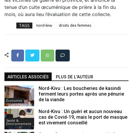
les victimes de guerre en province, et annoncé la
tenue d’un culte œcuménique de prière à la fin du
mois, où aura lieu l’évaluation de cette collecte.
TAGS
nord-kivu
droits des femmes
ARTICLES ASSOCIÉS
PLUS DE L'AUTEUR
Nord-Kivu : Les boucheries de kasindi
ferment leurs portes après une pénurie
de la viande
Économie
Nord-Kivu : Un guéri et aucun nouveau
cas de Covid-19, mais le port de masque
Santé &
est vivement conseillé
Environnement