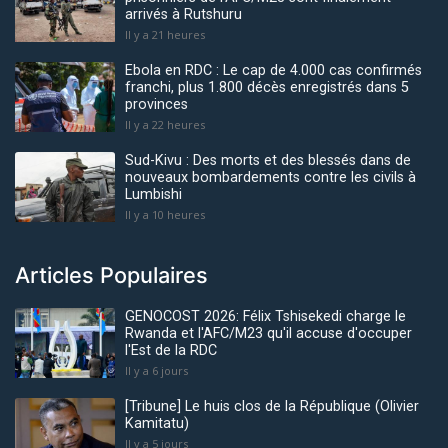
arrivés à Rutshuru
Il y a 21 heures
Ebola en RDC : Le cap de 4.000 cas confirmés
franchi, plus 1.800 décès enregistrés dans 5
provinces
Il y a 22 heures
Sud-Kivu : Des morts et des blessés dans de
nouveaux bombardements contre les civils à
Lumbishi
Il y a 10 heures
Articles Populaires
GENOCOST 2026: Félix Tshisekedi charge le
Rwanda et l'AFC/M23 qu'il accuse d'occuper
l'Est de la RDC
Il y a 6 jours
[Tribune] Le huis clos de la République (Olivier
Kamitatu)
Il y a 5 jours