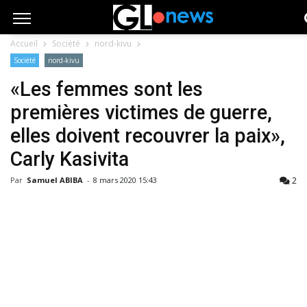
Accueil
Société
nord-kivu
Société
nord-kivu
«Les femmes sont les
premières victimes de guerre,
elles doivent recouvrer la paix»,
Carly Kasivita
2
Par
Samuel ABIBA
-
8 mars 2020 15:43