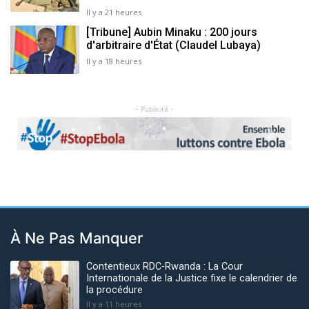
Il y a 21 heures
[Tribune] Aubin Minaku : 200 jours
d'arbitraire d'État (Claudel Lubaya)
Il y a 18 heures
- Publicité -
Previous
Next
À Ne Pas Manquer
Contentieux RDC-Rwanda : La Cour
Internationale de la Justice fixe le calendrier de
la procédure
Il y a 11 heures