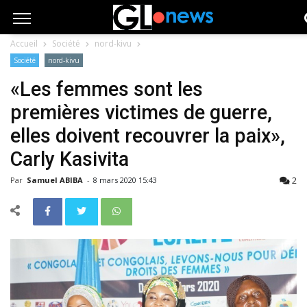
Accueil
Société
nord-kivu
Société
nord-kivu
«Les femmes sont les
premières victimes de guerre,
elles doivent recouvrer la paix»,
Carly Kasivita
2
Par
Samuel ABIBA
-
8 mars 2020 15:43