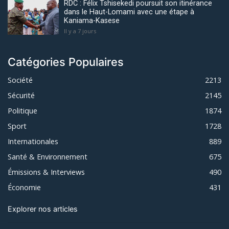
RDC : Félix Tshisekedi poursuit son itinérance
dans le Haut-Lomami avec une étape à
Kaniama-Kasese
Il y a 7 jours
Catégories Populaires
Société
2213
Sécurité
2145
Politique
1874
Sport
1728
Internationales
889
Santé & Environnement
675
Émissions & Interviews
490
Économie
431
Explorer nos articles