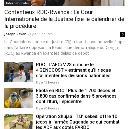
Internationales
Contentieux RDC-Rwanda : La Cour
Internationale de la Justice fixe le calendrier de
la procédure
Joseph Seven
-
Il y a 11 heures
0
La Cour internationale de Justice (CIJ) a franchi une nouvelle étape
dans l'affaire opposant la République démocratique du Congo
(RDC) au Rwanda en fixant les délais de dépôt...
RDC : L’AFC/M23 critique le
« GENOCOST » estimant qu’il risque
d'alimenter les divisions nationales
Il y a 13 heures
Ebola en RDC : Plus de 1.700 décès et
3.800 cas confirmés dans 5 provinces
dont l’Ituri, l'épicentre
Il y a 20 heures
Opération Shujaa : Tshisekedi offre 10
jeeps à l’armée Ougandaise qui combat
les ADF aux côtés FARDC