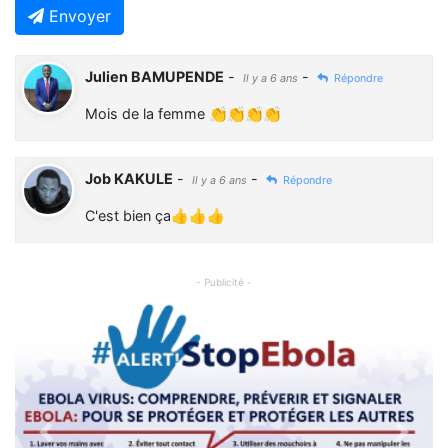
Envoyer
Julien BAMUPENDE
-
-
Il y a 6 ans
Répondre
Mois de la femme 👏👏👏👏
Job KAKULE
-
-
Il y a 6 ans
Répondre
C'est bien ça👍👍👍
- Publicité -
Previous
Next