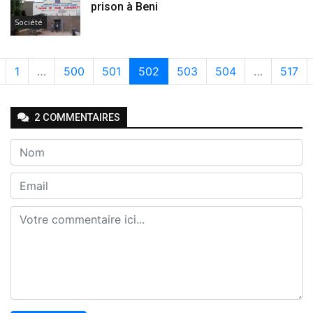
prison à Beni
Société
1
…
500
501
502
503
504
…
517
2
COMMENTAIRE
S