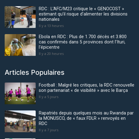
RDC : L’AFC/M23 critique le « GENOCOST »
estimant qu’il risque d'alimenter les divisions
nationales
Il y a 13 heures
Ebola en RDC : Plus de 1.700 décès et 3.800
cas confirmés dans 5 provinces dont l’Ituri,
l'épicentre
Il y a 20 heures
Articles Populaires
Football : Malgré les critiques, la RDC renouvelle
son partenariat « de visibilité » avec le Barça
Il y a 5 jours
Rapatriés depuis quelques mois au Rwanda par
la MONUSCO, de « faux FDLR » renvoyés en
RDC
Il y a 7 jours