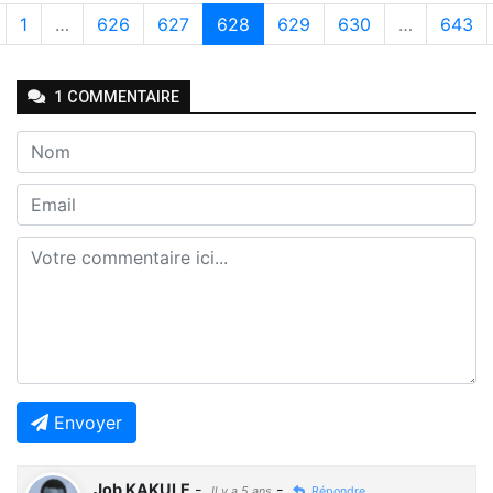
1
…
626
627
628
629
630
…
643
1
COMMENTAIRE
Envoyer
Job KAKULE
-
-
Il y a 5 ans
Répondre