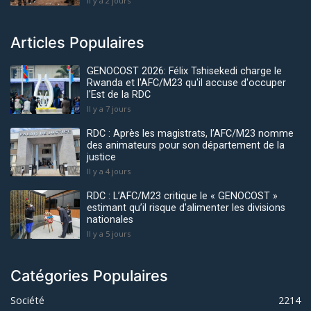
Il y a 2 jours
Articles Populaires
GENOCOST 2026: Félix Tshisekedi charge le
Rwanda et l'AFC/M23 qu'il accuse d'occuper
l'Est de la RDC
Il y a 7 jours
RDC : Après les magistrats, l’AFC/M23 nomme
des animateurs pour son département de la
justice
Il y a 4 jours
RDC : L’AFC/M23 critique le « GENOCOST »
estimant qu’il risque d'alimenter les divisions
nationales
Il y a 5 jours
Catégories Populaires
Société
2214