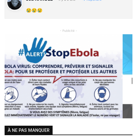
😢😢😢
- Publicité -
Previous
Next
À NE PAS MANQUER