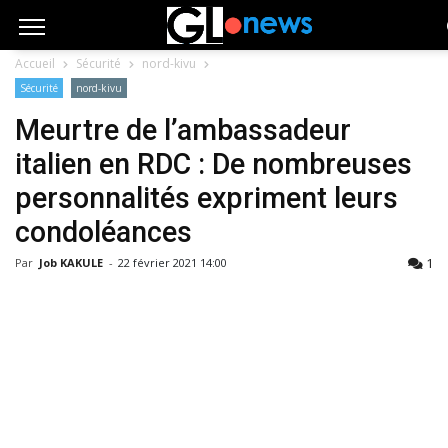
Accueil
Sécurité
nord-kivu
Sécurité
nord-kivu
Meurtre de l’ambassadeur
italien en RDC : De nombreuses
personnalités expriment leurs
condoléances
1
Par
Job KAKULE
-
22 février 2021 14:00