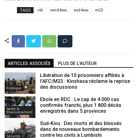
TAGS
rdc
nord-kivu
sud-kivu
m23
ARTICLES ASSOCIÉS
PLUS DE L'AUTEUR
Libération de 15 prisonniers affiliés à
l’AFC/M23 : Kinshasa réclame la reprise
des discussions
Politique
Ebola en RDC : Le cap de 4.000 cas
confirmés franchi, plus 1.800 décès
Santé &
enregistrés dans 5 provinces
Environnement
Sud-Kivu : Des morts et des blessés
dans de nouveaux bombardements
contre les civils à Lumbishi
Sécurité