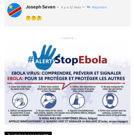
Joseph Seven
-
-
Il y a 12 mois
Répondre
🤔🤔🤔
- Publicité -
Previous
Next