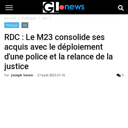
Accueil
Politique
rdc
Politique
rdc
RDC : Le M23 consolide ses
acquis avec le déploiement
d'une police et la relance de la
justice
1
Par
Joseph Seven
-
27 août 2025 21:16