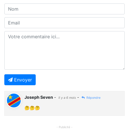
Envoyer
Joseph Seven
-
-
Il y a 6 mois
Répondre
🤔🤔🤔
- Publicité -