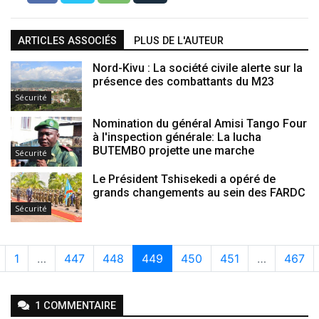
ARTICLES ASSOCIÉS
PLUS DE L'AUTEUR
Nord-Kivu : La société civile alerte sur la
présence des combattants du M23
Sécurité
Nomination du général Amisi Tango Four
à l'inspection générale: La lucha
BUTEMBO projette une marche
Sécurité
Le Président Tshisekedi a opéré de
grands changements au sein des FARDC
Sécurité
1
…
447
448
449
450
451
…
467
1
COMMENTAIRE