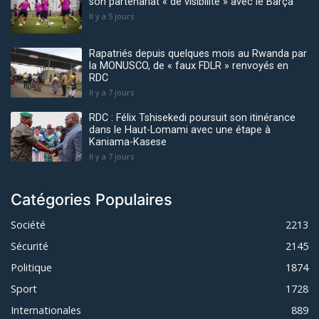
son partenariat « de visibilité » avec le Barça
Il y a 5 jours
Rapatriés depuis quelques mois au Rwanda par
la MONUSCO, de « faux FDLR » renvoyés en
RDC
Il y a 7 jours
RDC : Félix Tshisekedi poursuit son itinérance
dans le Haut-Lomami avec une étape à
Kaniama-Kasese
Il y a 7 jours
Catégories Populaires
Société
2213
Sécurité
2145
Politique
1874
Sport
1728
Internationales
889