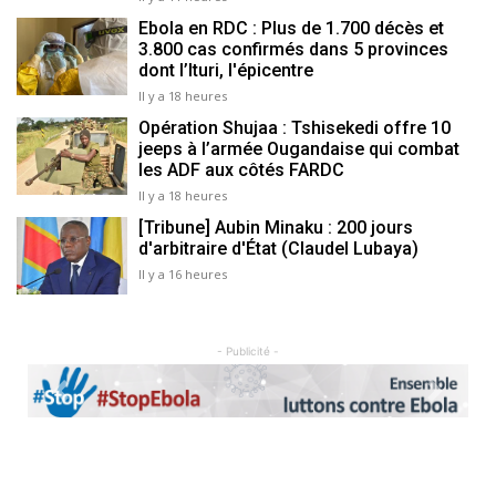
Ebola en RDC : Plus de 1.700 décès et
3.800 cas confirmés dans 5 provinces
dont l’Ituri, l'épicentre
Il y a 18 heures
Opération Shujaa : Tshisekedi offre 10
jeeps à l’armée Ougandaise qui combat
les ADF aux côtés FARDC
Il y a 18 heures
[Tribune] Aubin Minaku : 200 jours
d'arbitraire d'État (Claudel Lubaya)
Il y a 16 heures
- Publicité -
Previous
Next