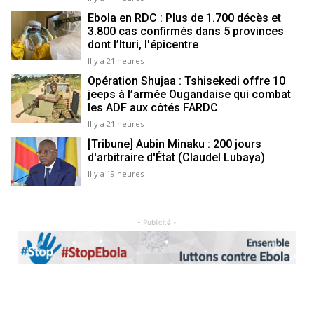
Ebola en RDC : Plus de 1.700 décès et
3.800 cas confirmés dans 5 provinces
dont l’Ituri, l'épicentre
Il y a 21 heures
Opération Shujaa : Tshisekedi offre 10
jeeps à l’armée Ougandaise qui combat
les ADF aux côtés FARDC
Il y a 21 heures
[Tribune] Aubin Minaku : 200 jours
d'arbitraire d'État (Claudel Lubaya)
Il y a 19 heures
- Publicité -
Previous
Next