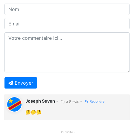
Envoyer
Joseph Seven
-
-
Il y a 6 mois
Répondre
🤔🤔🤔
- Publicité -