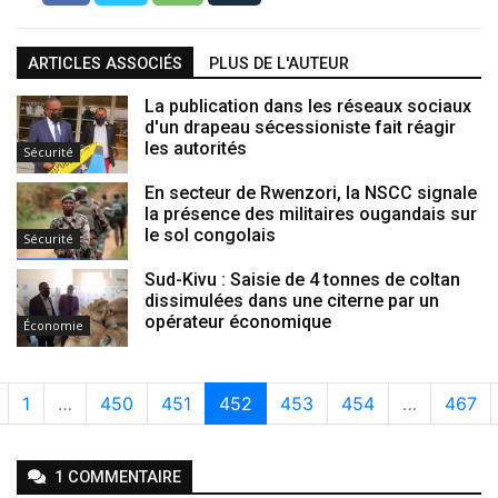
ARTICLES ASSOCIÉS
PLUS DE L'AUTEUR
La publication dans les réseaux sociaux
d'un drapeau sécessioniste fait réagir
les autorités
Sécurité
En secteur de Rwenzori, la NSCC signale
la présence des militaires ougandais sur
le sol congolais
Sécurité
Sud-Kivu : Saisie de 4 tonnes de coltan
dissimulées dans une citerne par un
opérateur économique
Économie
1
…
450
451
452
453
454
…
467
1
COMMENTAIRE