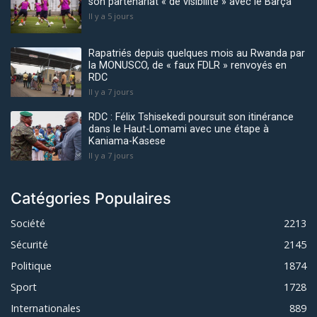
son partenariat « de visibilité » avec le Barça
Il y a 5 jours
Rapatriés depuis quelques mois au Rwanda par
la MONUSCO, de « faux FDLR » renvoyés en
RDC
Il y a 7 jours
RDC : Félix Tshisekedi poursuit son itinérance
dans le Haut-Lomami avec une étape à
Kaniama-Kasese
Il y a 7 jours
Catégories Populaires
Société
2213
Sécurité
2145
Politique
1874
Sport
1728
Internationales
889