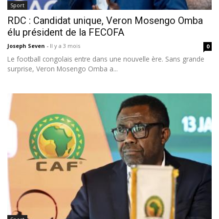
Sport
RDC : Candidat unique, Veron Mosengo Omba
élu président de la FECOFA
Joseph Seven
-
Il y a 3 mois
0
Le football congolais entre dans une nouvelle ère. Sans grande
surprise, Veron Mosengo Omba a...