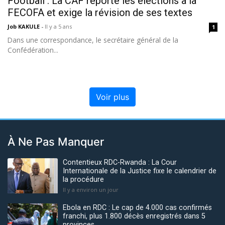
Football : La CAF reporte les élections à la
FECOFA et exige la révision de ses textes
Job KAKULE
-
Il y a 5 ans
1
Dans une correspondance, le secrétaire général de la
Confédération...
Voir plus
À Ne Pas Manquer
Contentieux RDC-Rwanda : La Cour
Internationale de la Justice fixe le calendrier de
la procédure
Il y a environ un jour
Ebola en RDC : Le cap de 4.000 cas confirmés
franchi, plus 1.800 décès enregistrés dans 5
provinces