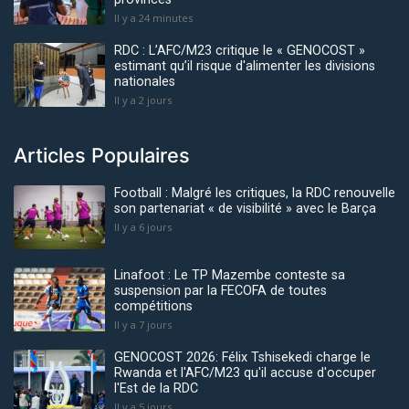
Il y a 24 minutes
RDC : L’AFC/M23 critique le « GENOCOST »
estimant qu’il risque d'alimenter les divisions
nationales
Il y a 2 jours
Articles Populaires
Football : Malgré les critiques, la RDC renouvelle
son partenariat « de visibilité » avec le Barça
Il y a 6 jours
Linafoot : Le TP Mazembe conteste sa
suspension par la FECOFA de toutes
compétitions
Il y a 7 jours
GENOCOST 2026: Félix Tshisekedi charge le
Rwanda et l'AFC/M23 qu'il accuse d'occuper
l'Est de la RDC
Il y a 5 jours