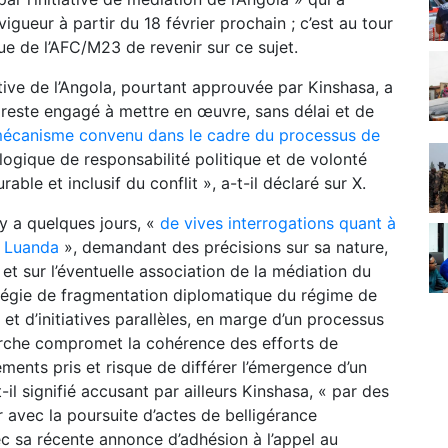
gueur à partir du 18 février prochain ; c’est au tour
e de l’AFC/M23 de revenir sur ce sujet.
ative de l’Angola, pourtant approuvée par Kinshasa, a
reste engagé à mettre en œuvre, sans délai et de
 mécanisme convenu dans le cadre du processus de
logique de responsabilité politique et de volonté
ble et inclusif du conflit », a-t-il déclaré sur X.
l y a quelques jours, «
de vives interrogations quant à
r Luanda
», demandant des précisions sur sa nature,
et sur l’éventuelle association de la médiation du
ratégie de fragmentation diplomatique du régime de
 et d’initiatives parallèles, en marge d’un processus
marche compromet la cohérence des efforts de
ements pris et risque de différer l’émergence d’un
-il signifié accusant par ailleurs Kinshasa, « par des
uer avec la poursuite d’actes de belligérance
c sa récente annonce d’adhésion à l’appel au