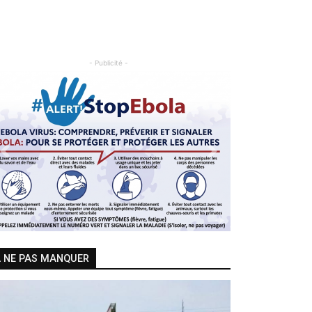
- Publicité -
Previous
Next
 NE PAS MANQUER