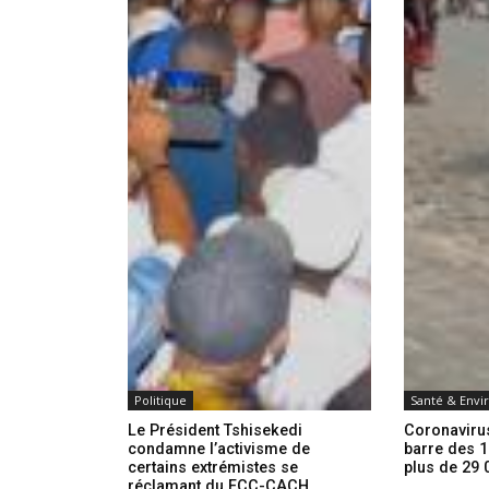
Politique
Santé & Env
Le Président Tshisekedi
Coronavirus
condamne l’activisme de
barre des 1
certains extrémistes se
plus de 29 
réclamant du FCC-CACH