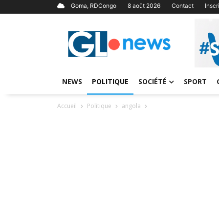
Goma, RDCongo
8 août 2026
Contact
Insc
NEWS
POLITIQUE
SOCIÉTÉ
SPORT
Accueil
Politique
angola