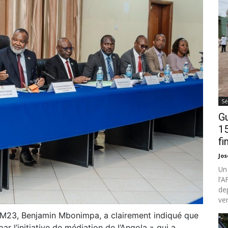
Sé
Gu
15
fi
Jo
Un
l’
de
ven
C/M23, Benjamin Mbonimpa, a clairement indiqué que
r l’initiative de médiation de l’Angola » qui a