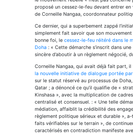
proposé un cessez-le-feu devant entrer en vi
de Corneille Nangaa, coordonnateur politiqu
Ce dernier, qui a superbement zappé l’initi
simplement fait savoir que son mouvement 
bonne foi, le
cessez-le-feu réitéré dans le
Doha
: « Cette démarche s’inscrit dans une 
sincère d’aboutir à un règlement négocié, dura
Corneille Nangaa, qui avait déjà fait part, i
la nouvelle initiative de dialogue portée pa
sur le statut réservé au processus de Doha, 
Qatar ; a dénoncé ce qu’il qualifie de « st
Kinshasa », avec la multiplication de cadres
centralisé et consensuel. : « Une telle dé
médiation, affaiblit la crédibilité des engag
règlement politique sérieux et durable », a-t
faits vérifiables sur le terrain », de contin
caractérisés en contradiction manifeste ave