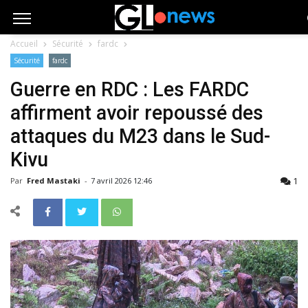
Accueil
Sécurité
fardc
Sécurité
fardc
Guerre en RDC : Les FARDC
affirment avoir repoussé des
attaques du M23 dans le Sud-
Kivu
1
Par
Fred Mastaki
-
7 avril 2026 12:46