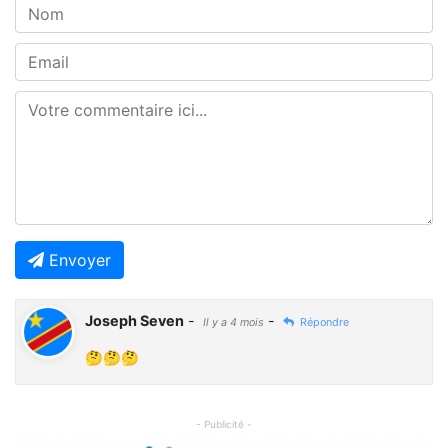
Envoyer
Joseph Seven
-
-
Il y a 4 mois
Répondre
🤔🤔🤔
- Publicité -