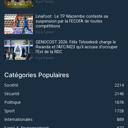
Il y a 7 jours
Linafoot : Le TP Mazembe conteste sa
suspension par la FECOFA de toutes
compétitions
Il y a 7 jours
GENOCOST 2026: Félix Tshisekedi charge le
Rwanda et l'AFC/M23 qu'il accuse d'occuper
l'Est de la RDC
Il y a 5 jours
Catégories Populaires
Société
2214
Sécurité
2146
Politique
1878
Sport
1728
Internationales
889
Santé & Environnement
677