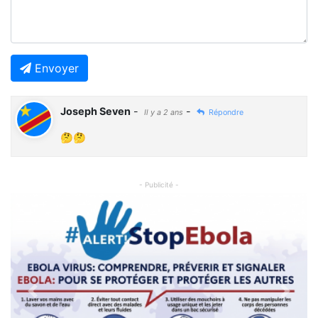
Envoyer
Joseph Seven
-
-
Il y a 2 ans
Répondre
🤔🤔
- Publicité -
Previous
Next