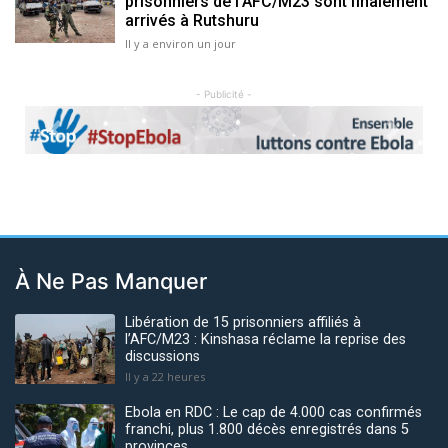
prisonniers de l'AFC/M23 sont finalement
arrivés à Rutshuru
Il y a environ un jour
- Publicité -
Previous
Next
À Ne Pas Manquer
Libération de 15 prisonniers affiliés à
l’AFC/M23 : Kinshasa réclame la reprise des
discussions
Il y a 22 heures
Ebola en RDC : Le cap de 4.000 cas confirmés
franchi, plus 1.800 décès enregistrés dans 5
provinces