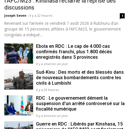
l’AFC/M23 : Kinshasa réclame la reprise des
discussions
Joseph Seven
-
Il y a 22 heures
1
Revenant sur l’arrivée ce vendredi 7 août 2026 à Rutshuru d’un
groupe de 15 personnes affilées à l’AFC/M23, le gouvernement
congolais a indiqué...
Ebola en RDC : Le cap de 4.000 cas
confirmés franchi, plus 1.800 décès
enregistrés dans 5 provinces
Il y a environ un jour
Sud-Kivu : Des morts et des blessés dans
de nouveaux bombardements contre les
civils à Lumbishi
Il y a 23 heures
RDC : Le gouvernement dément la
suspension d’un arrêté controversé sur la
fiscalité numérique
Il y a environ un jour
Guerre en RDC : Libérés par Kinshasa, 15