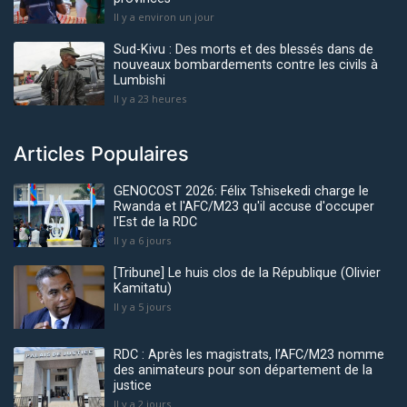
Il y a environ un jour
Sud-Kivu : Des morts et des blessés dans de
nouveaux bombardements contre les civils à
Lumbishi
Il y a 23 heures
Articles Populaires
GENOCOST 2026: Félix Tshisekedi charge le
Rwanda et l'AFC/M23 qu'il accuse d'occuper
l'Est de la RDC
Il y a 6 jours
[Tribune] Le huis clos de la République (Olivier
Kamitatu)
Il y a 5 jours
RDC : Après les magistrats, l’AFC/M23 nomme
des animateurs pour son département de la
justice
Il y a 2 jours