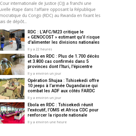
Cour internationale de Justice (CIJ) a franchi une
uvelle étape dans l'affaire opposant la République
mocratique du Congo (RDC) au Rwanda en fixant les
ais de dépôt...
RDC : L’AFC/M23 critique le
« GENOCOST » estimant qu’il risque
d'alimenter les divisions nationales
Il y a 22 heures
Ebola en RDC : Plus de 1.700 décès
et 3.800 cas confirmés dans 5
provinces dont l’Ituri, l'épicentre
Il y a environ un jour
Opération Shujaa : Tshisekedi offre
10 jeeps à l’armée Ougandaise qui
combat les ADF aux côtés FARDC
Il y a environ un jour
Ebola en RDC : Tshisekedi réunit
l'exécutif, l’OMS et Africa CDC pour
renforcer la riposte nationale
Il y a environ une heure