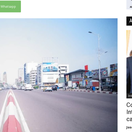
Whatsapp
À
In
C
In
ca
Jo