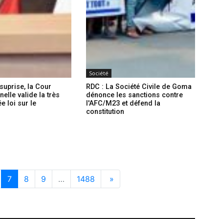
Société
suprise, la Cour
RDC : La Société Civile de Goma
nelle valide la très
dénonce les sanctions contre
e loi sur le
l'AFC/M23 et défend la
m
constitution
7
8
9
…
1488
»