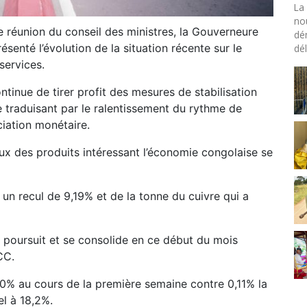
La 
no
te réunion du conseil des ministres, la Gouverneure
dé
enté l’évolution de la situation récente sur le
dél
services.
tinue de tirer profit des mesures de stabilisation
e traduisant par le ralentissement du rythme de
ciation monétaire.
x des produits intéressant l’économie congolaise se
u un recul de 9,19% et de la tonne du cuivre qui a
se poursuit et se consolide en ce début du mois
CC.
,10% au cours de la première semaine contre 0,11% la
l à 18,2%.