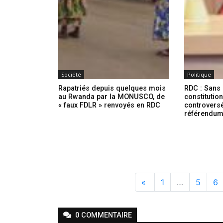
Société
Politique
Rapatriés depuis quelques mois
RDC : Sans 
au Rwanda par la MONUSCO, de
constitution
« faux FDLR » renvoyés en RDC
controversé
référendu
«
1
…
5
6
0
COMMENTAIRE