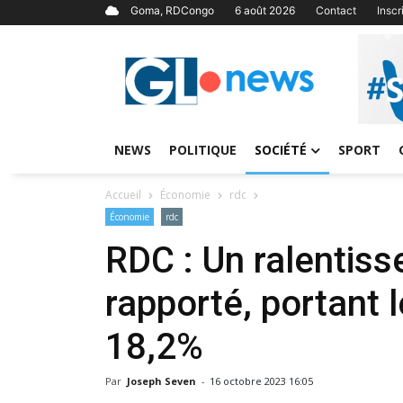
Goma, RDCongo
6 août 2026
Contact
Insc
NEWS
POLITIQUE
SOCIÉTÉ
SPORT
Accueil
Économie
rdc
Économie
rdc
RDC : Un ralentisse
rapporté, portant 
18,2%
Par
Joseph Seven
-
16 octobre 2023 16:05