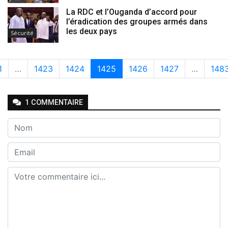
La RDC et l’Ouganda d’accord pour
l’éradication des groupes armés dans
les deux pays
Sécurité
1
…
1423
1424
1425
1426
1427
…
148
1
COMMENTAIRE