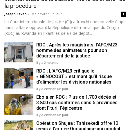
la procédure
Joseph Seven
-
Il y a environ un jour
1
La Cour internationale de Justice (CIJ) a franchi une nouvelle étape
dans l'affaire opposant la République démocratique du Congo
(RDC) au Rwanda en fixant les délais de dépôt...
RDC : Après les magistrats, l’AFC/M23
nomme des animateurs pour son
département de la justice
Il y a 2 heures
RDC : L’AFC/M23 critique le
« GENOCOST » estimant qu’il risque
d'alimenter les divisions nationales
Il y a environ un jour
Ebola en RDC : Plus de 1.700 décès et
3.800 cas confirmés dans 5 provinces
dont l’Ituri, l'épicentre
Il y a environ un jour
Opération Shujaa : Tshisekedi offre 10
jeeps à l’armée Ougandaise qui combat