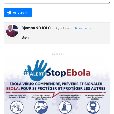
Envoyer
Djamba NDJOLO
-
-
Il y a 4 ans
Répondre
Bien
- Publicité -
Previous
Next