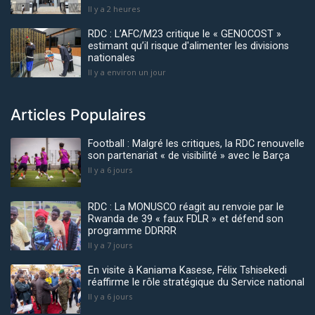
Il y a 2 heures
RDC : L’AFC/M23 critique le « GENOCOST »
estimant qu’il risque d'alimenter les divisions
nationales
Il y a environ un jour
Articles Populaires
Football : Malgré les critiques, la RDC renouvelle
son partenariat « de visibilité » avec le Barça
Il y a 6 jours
RDC : La MONUSCO réagit au renvoie par le
Rwanda de 39 « faux FDLR » et défend son
programme DDRRR
Il y a 7 jours
En visite à Kaniama Kasese, Félix Tshisekedi
réaffirme le rôle stratégique du Service national
Il y a 6 jours