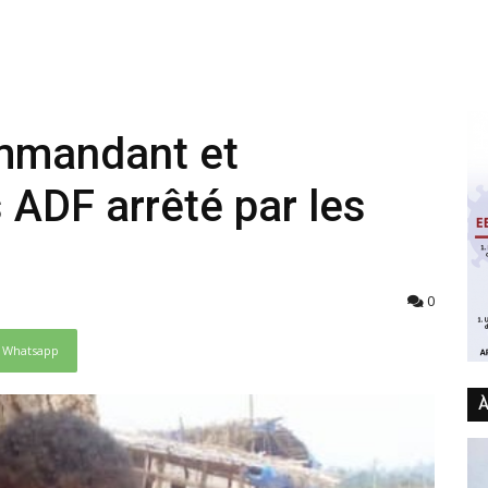
ommandant et
 ADF arrêté par les
0
Whatsapp
À