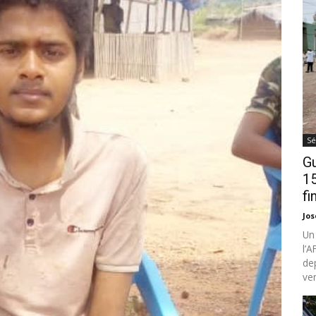
Sé
Gu
15
fi
Jo
Un
l’
de
ven