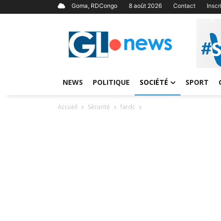
Goma, RDCongo
8 août 2026
Contact
Insc
NEWS
POLITIQUE
SOCIÉTÉ
SPORT
Accueil
Sécurité
fardc