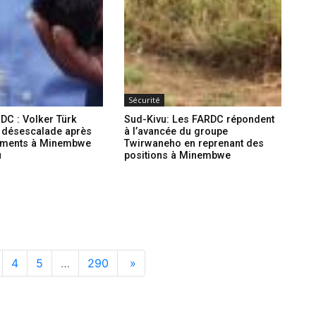
Sécurité
DC : Volker Türk
Sud-Kivu: Les FARDC répondent
a désescalade après
à l’avancée du groupe
tements à Minembwe
Twirwaneho en reprenant des
u
positions à Minembwe
4
5
…
290
»