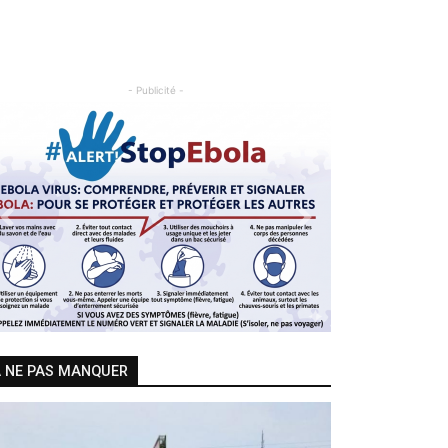
- Publicité -
Previous
Next
 NE PAS MANQUER