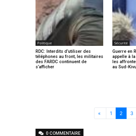
Politique
Sécurité
RDC: Interdits d’utiliser des
Guerre en R
téléphones au front, les militaires
appelle à l
des FARDC continuent de
les affron
s’afficher
au Sud-Kiv
«
1
2
3
0
COMMENTAIRE