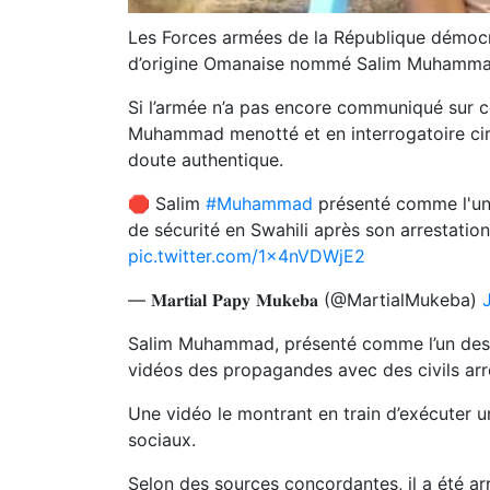
Les Forces armées de la République démocr
d’origine Omanaise nommé Salim Muhammad,
Si l’armée n’a pas encore communiqué sur c
Muhammad menotté et en interrogatoire circ
doute authentique.
🛑 Salim
#Muhammad
présenté comme l'u
de sécurité en Swahili après son arrestatio
pic.twitter.com/1x4nVDWjE2
— 𝐌𝐚𝐫𝐭𝐢𝐚𝐥 𝐏𝐚𝐩𝐲 𝐌𝐮𝐤𝐞𝐛𝐚 (@MartialMukeba)
Salim Muhammad, présenté comme l’un des 
vidéos des propagandes avec des civils arrê
Une vidéo le montrant en train d’exécuter
sociaux.
Selon des sources concordantes, il a été ar