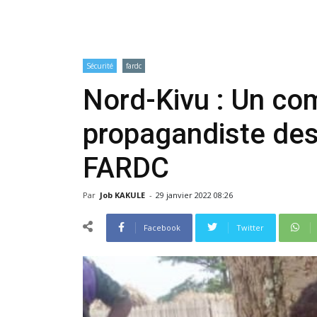
Sécurité
fardc
Nord-Kivu : Un c
propagandiste des
FARDC
Par
Job KAKULE
-
29 janvier 2022 08:26
Facebook
Twitter